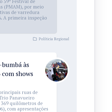
 59º Festival de
nas (PMAM), por meio
tivas de varredura
6. A primeira inspeção
Políticia Regional
i-bumbá às
06 com shows
rincipais ruas de
 Trio Panavueiro
a 369 quilômetros de
06), com apresentações