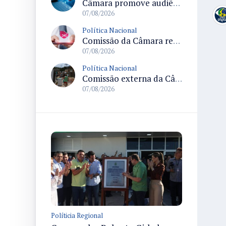
Câmara promove audiência sobre Marco de Fomento à Economia Digital e impactos da inteligência artificial
07/08/2026
Política Nacional
Comissão da Câmara realiza audiência sobre apostas online para medir o tamanho do mercado ilegal
07/08/2026
Política Nacional
Comissão externa da Câmara convoca audiência pública sobre chuvas na Zona da Mata de Minas Gerais e impactos em Juiz de Fora
07/08/2026
Políticia Regional