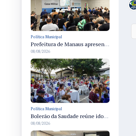
Política Municipal
Prefeitura de Manaus apresenta Plano de Integridade da CGM e qualifica servidores para governança e conformidade no biênio 2027-2028
08/08/2026
Política Municipal
Bolerão da Saudade reúne idosos em Dia dos Pais promovido pela Fundação Dr. Thomas em Manaus
08/08/2026