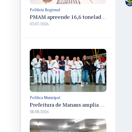
Políticia Regional
PMAM apreende 16,6 toneladas de entorpecentes e registra aumento nas prisões em flagrante e nas capturas de foragidos no primeiro semestre de 2026
03/07/2026
Política Municipal
Prefeitura de Manaus amplia apoio aos atletas de 100 para 150 beneficiados a partir do próximo ano
08/08/2026