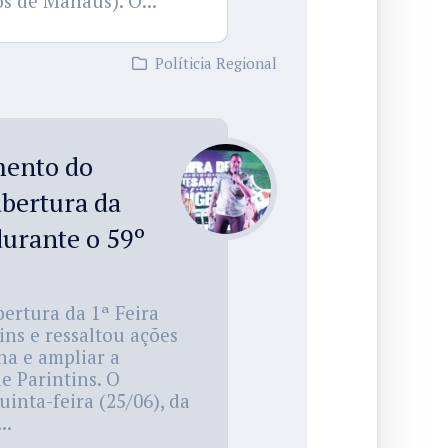
s de Manaus). O...
Políticia Regional
mento do
bertura da
durante o 59º
ertura da 1ª Feira
ins e ressaltou ações
na e ampliar a
de Parintins. O
inta-feira (25/06), da
..