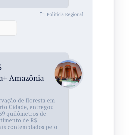
Políticia Regional
$
sta+ Amazônia
rvação de floresta em
rto Cidade, entregou
369 quilômetros de
stimento de R$
rais contemplados pelo