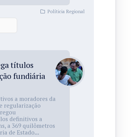
Políticia Regional
ga títulos
ação fundiária
tivos a moradores da
de regularização
tregou
los definitivos a
ns, a 369 quilômetros
ia de Estado...