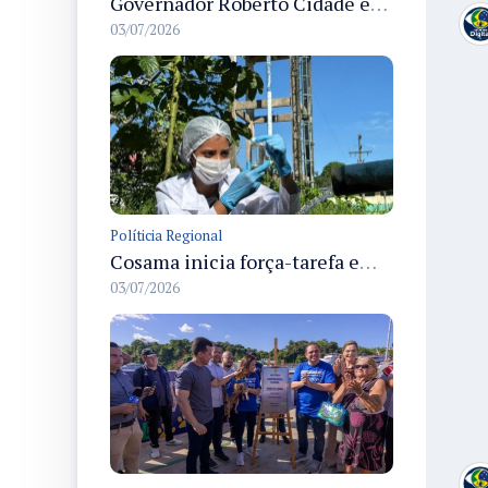
Governador Roberto Cidade entrega readequação do ambulatório da FCecon e amplia capacidade de atendimento oncológico em Manaus
03/07/2026
Políticia Regional
Cosama inicia força-tarefa em Anamã para fortalecer abastecimento de água e segurança hídrica da população
03/07/2026