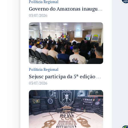
Políticia Regional
Governo do Amazonas inaugura primeiro Castramóvel Fluvial para atendimento veterinário às comunidades ribeirinhas e castração gratuita
03/07/2026
Políticia Regional
Sejusc participa da 5ª edição do Caminhos Literários com foco na cultura hip-hop nas unidades socioeducativas
03/07/2026