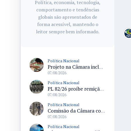
Política, economia, tecnologia,
comportamento e tendências
globais são apresentados de
forma acessível, mantendo o
leitor sempre bem informado.
Política Nacional
Projeto na Câmara inclui estudantes com deficiência no regime escolar especial da LDB e estabelece critérios para frequência
07/08/2026
Política Nacional
PL 82/26 proíbe remição de pena por trabalho em funções militares para condenados por crimes contra o Estado Democrático de Direito
07/08/2026
Política Nacional
Comissão da Câmara convoca audiência para discutir misoginia nas escolas e universidades após divulgação de listas misóginas
07/08/2026
Política Nacional