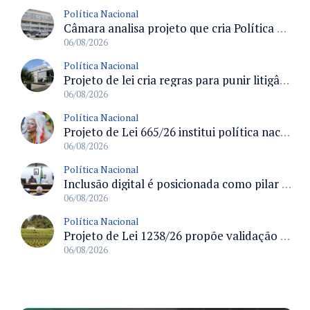
Política Nacional
Câmara analisa projeto que cria Política Nacional de Qualificação e Valorização da Preceptoria na Residência Médica
06/08/2026
Política Nacional
Projeto de lei cria regras para punir litigância abusiva reversa e integrar sistemas do Judiciário
06/08/2026
Política Nacional
Projeto de Lei 665/26 institui política nacional para prevenção ao transfeminicídio e prevê medidas de proteção e reparação
06/08/2026
Política Nacional
Inclusão digital é posicionada como pilar essencial da reurbanização de favelas e periferias
06/08/2026
Política Nacional
Projeto de Lei 1238/26 propõe validação automática do Cadastro Ambiental Rural para imóveis de até quatro módulos fiscais
06/08/2026