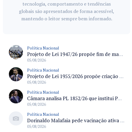
tecnologia, comportamento e tendências
globais são apresentados de forma acessível,
mantendo o leitor sempre bem informado.
Política Nacional
Projeto de Lei 1947/26 propõe fim de margens para cartão de crédito e consignado do INSS
05/08/2026
Política Nacional
Projeto de Lei 1955/2026 propõe criação de geração livre de fumo ao restringir venda de vapes a nascidos desde 1º de janeiro de 2009
05/08/2026
Política Nacional
Câmara analisa PL 1852/26 que institui Política Nacional de Gestão de Desempenho e Eficiência para servidores públicos
05/08/2026
Política Nacional
Dorinaldo Malafaia pede vacinação ativa ao Ministério da Saúde para reverter queda na cobertura vacinal no Brasil
05/08/2026