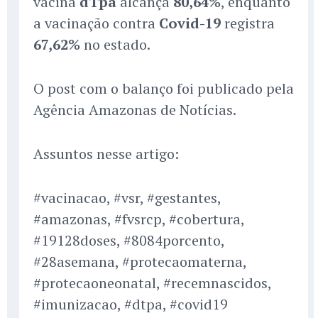
vacina
dTpa
alcança
80,64%
, enquanto
a vacinação contra
Covid-19
registra
67,62%
no estado.
O post com o balanço foi publicado pela
Agência Amazonas de Notícias.
Assuntos nesse artigo:
#vacinacao, #vsr, #gestantes,
#amazonas, #fvsrcp, #cobertura,
#19128doses, #8084porcento,
#28asemana, #protecaomaterna,
#protecaoneonatal, #recemnascidos,
#imunizacao, #dtpa, #covid19