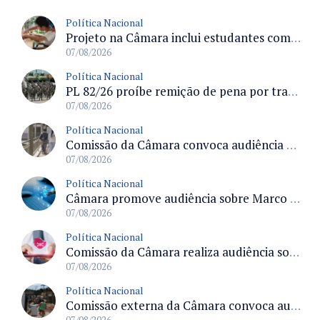
Política Nacional
Projeto na Câmara inclui estudantes com deficiência no regime escolar especial da LDB e estabelece critérios para frequência
07/08/2026
Política Nacional
PL 82/26 proíbe remição de pena por trabalho em funções militares para condenados por crimes contra o Estado Democrático de Direito
07/08/2026
Política Nacional
Comissão da Câmara convoca audiência para discutir misoginia nas escolas e universidades após divulgação de listas misóginas
07/08/2026
Política Nacional
Câmara promove audiência sobre Marco de Fomento à Economia Digital e impactos da inteligência artificial
07/08/2026
Política Nacional
Comissão da Câmara realiza audiência sobre apostas online para medir o tamanho do mercado ilegal
07/08/2026
Política Nacional
Comissão externa da Câmara convoca audiência pública sobre chuvas na Zona da Mata de Minas Gerais e impactos em Juiz de Fora
07/08/2026