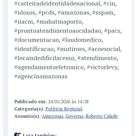
#carteiradeidentidadenacional, #cin,
#idosos, #pcds, #amazonas, #sspam,
#iiacm, #mahatmaporto,
#prontoatendimentoaocidadao, #pacs,
#documentacao, #laudomedico,
#identificacao, #mutiroes, #acoesocial,
#locaisdedificilacesso, #atendimento,
#agendamentoeletronico, #victorlevy,
#agenciaamazonas
Publicado em:
24/05/2026 às 14:58
Categoria(s):
Políticia Regional
Assunto(s):
Amazonas
,
Governo
,
Roberto Cidade
Leia também: