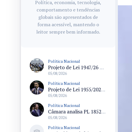
Política, economia, tecnologia,
comportamento e tendências
globais são apresentados de
forma acessível, mantendo o
leitor sempre bem informado.
Política Nacional
Projeto de Lei 1947/26 propõe fim de margens para cartão de crédito e consignado do INSS
05/08/2026
Política Nacional
Projeto de Lei 1955/2026 propõe criação de geração livre de fumo ao restringir venda de vapes a nascidos desde 1º de janeiro de 2009
05/08/2026
Política Nacional
Câmara analisa PL 1852/26 que institui Política Nacional de Gestão de Desempenho e Eficiência para servidores públicos
05/08/2026
Política Nacional