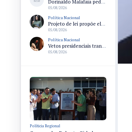
Dorinaldo Malafaia pede vacinação ativa ao Ministério da Saúde para reverter queda na cobertura vacinal no Brasil
05/08/2026
Política Nacional
Projeto de lei propõe elevar para R$ 250 mil limite de isenção do IPI para pessoas com deficiência e autismo
05/08/2026
Política Nacional
Vetos presidenciais trancam a pauta do Congresso com 87 itens pendentes e incluem trechos do Orçamento de 2026
05/08/2026
Políticia Regional