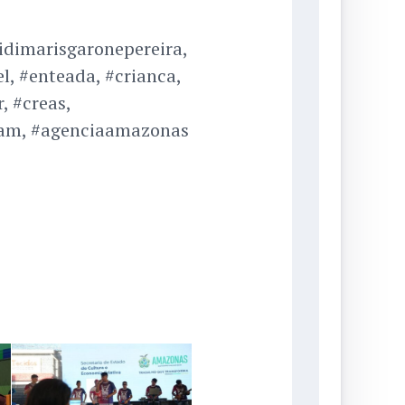
sidimarisgaronepereira,
l, #enteada, #crianca,
, #creas,
spam, #agenciaamazonas