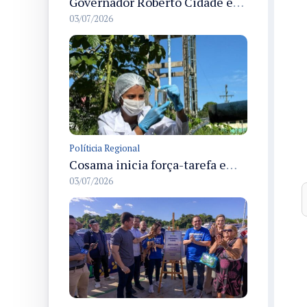
Governador Roberto Cidade entrega readequação do ambulatório da FCecon e amplia capacidade de atendimento oncológico em Manaus
03/07/2026
Políticia Regional
Cosama inicia força-tarefa em Anamã para fortalecer abastecimento de água e segurança hídrica da população
03/07/2026