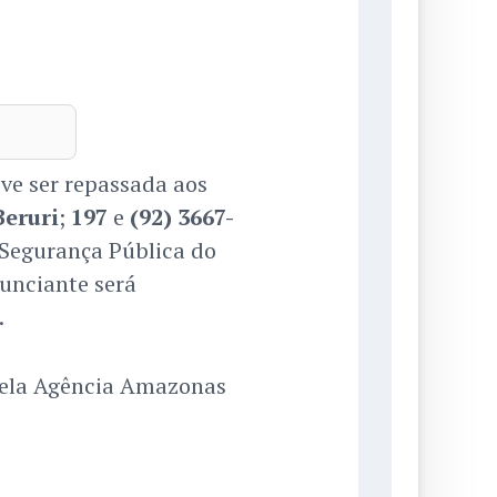
ve ser repassada aos
Beruri
;
197
e
(92) 3667-
e Segurança Pública do
nunciante será
.
a pela Agência Amazonas