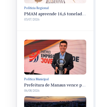
Políticia Regional
PMAM apreende 16,6 toneladas de entorpecentes e registra aumento nas prisões em flagrante e nas capturas de foragidos no primeiro semestre de 2026
03/07/2026
Política Municipal
Prefeitura de Manaus vence prêmio nacional na categoria Estágio e recebe troféu em São Paulo
06/08/2026