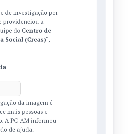
e de investigação por
e providenciou a
quipe do
Centro de
a Social (Creas)
“,
da
ulgação da imagem é
ce mais pessoas e
duo. A PC-AM informou
do de ajuda.