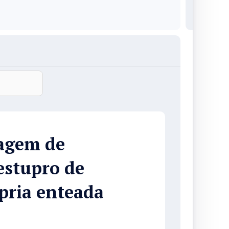
magem de
stupro de
ópria enteada