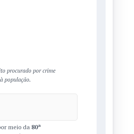
ito procurado por crime
 à população.
por meio da
80ª