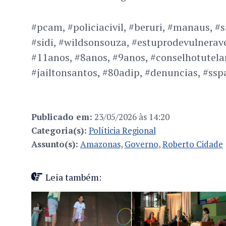
#pcam, #policiacivil, #beruri, #manaus, #
#sidi, #wildsonsouza, #estuprodevulnerave
#11anos, #8anos, #9anos, #conselhotutelar
#jailtonsantos, #80adip, #denuncias, #s
Publicado em:
23/05/2026 às 14:20
Categoria(s):
Políticia Regional
Assunto(s):
Amazonas
,
Governo
,
Roberto Cidade
Leia também: