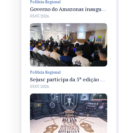
Políticia Regional
Governo do Amazonas inaugura primeiro Castramóvel Fluvial para atendimento veterinário às comunidades ribeirinhas e castração gratuita
03/07/2026
Políticia Regional
Sejusc participa da 5ª edição do Caminhos Literários com foco na cultura hip-hop nas unidades socioeducativas
03/07/2026