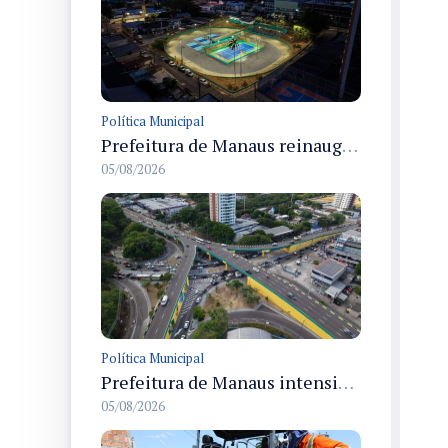
Política Municipal
Prefeitura de Manaus reinaugura o Velódromo Professora Alzira Campos e entrega espaço esportivo totalmente revitalizado
05/08/2026
Política Municipal
Prefeitura de Manaus intensifica obras de modernização no viaduto Miguel Arraes para ampliar segurança e acessibilidade na região
05/08/2026