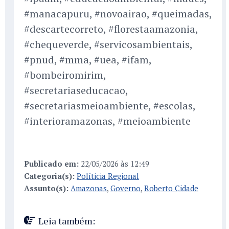
#manacapuru, #novoairao, #queimadas,
#descartecorreto, #florestaamazonia,
#chequeverde, #servicosambientais,
#pnud, #mma, #uea, #ifam,
#bombeiromirim,
#secretariaseducacao,
#secretariasmeioambiente, #escolas,
#interioramazonas, #meioambiente
Publicado em:
22/05/2026 às 12:49
Categoria(s):
Políticia Regional
Assunto(s):
Amazonas
,
Governo
,
Roberto Cidade
Leia também: