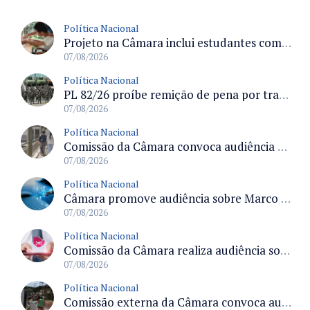
Política Nacional
Projeto na Câmara inclui estudantes com deficiência no regime escolar especial da LDB e estabelece critérios para frequência
07/08/2026
Política Nacional
PL 82/26 proíbe remição de pena por trabalho em funções militares para condenados por crimes contra o Estado Democrático de Direito
07/08/2026
Política Nacional
Comissão da Câmara convoca audiência para discutir misoginia nas escolas e universidades após divulgação de listas misóginas
07/08/2026
Política Nacional
Câmara promove audiência sobre Marco de Fomento à Economia Digital e impactos da inteligência artificial
07/08/2026
Política Nacional
Comissão da Câmara realiza audiência sobre apostas online para medir o tamanho do mercado ilegal
07/08/2026
Política Nacional
Comissão externa da Câmara convoca audiência pública sobre chuvas na Zona da Mata de Minas Gerais e impactos em Juiz de Fora