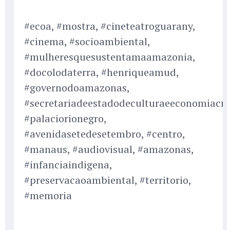
#ecoa, #mostra, #cineteatroguarany,
#cinema, #socioambiental,
#mulheresquesustentamaamazonia,
#docolodaterra, #henriqueamud,
#governodoamazonas,
#secretariadeestadodeculturaeeconomiacria
#palaciorionegro,
#avenidasetedesetembro, #centro,
#manaus, #audiovisual, #amazonas,
#infanciaindigena,
#preservacaoambiental, #territorio,
#memoria