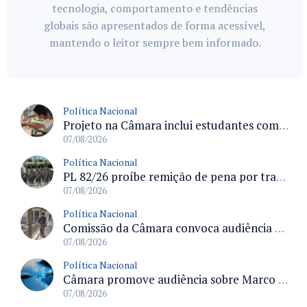
tecnologia, comportamento e tendências
globais são apresentados de forma acessível,
mantendo o leitor sempre bem informado.
Política Nacional
Projeto na Câmara inclui estudantes com deficiência no regime escolar especial da LDB e estabelece critérios para frequência
07/08/2026
Política Nacional
PL 82/26 proíbe remição de pena por trabalho em funções militares para condenados por crimes contra o Estado Democrático de Direito
07/08/2026
Política Nacional
Comissão da Câmara convoca audiência para discutir misoginia nas escolas e universidades após divulgação de listas misóginas
07/08/2026
Política Nacional
Câmara promove audiência sobre Marco de Fomento à Economia Digital e impactos da inteligência artificial
07/08/2026