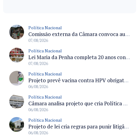
Política Nacional
Comissão externa da Câmara convoca audiência pública sobre chuvas na Zona da Mata de Minas Gerais e impactos em Juiz de Fora
07/08/2026
Política Nacional
Lei Maria da Penha completa 20 anos consolidada como norma de proteção e medidas protetivas no Brasil
07/08/2026
Política Nacional
Projeto prevê vacina contra HPV obrigatória e testes moleculares para rastreamento do câncer do colo do útero
06/08/2026
Política Nacional
Câmara analisa projeto que cria Política Nacional de Qualificação e Valorização da Preceptoria na Residência Médica
06/08/2026
Política Nacional
Projeto de lei cria regras para punir litigância abusiva reversa e integrar sistemas do Judiciário
06/08/2026