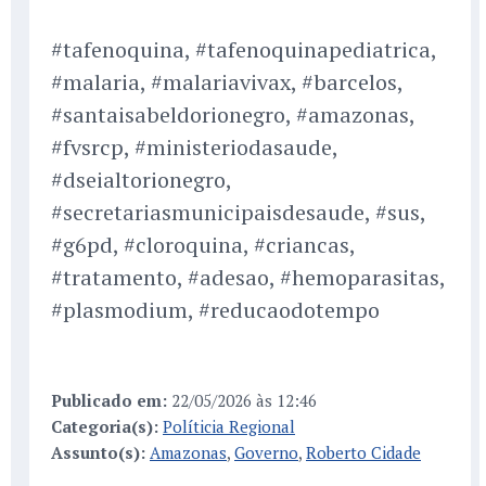
#tafenoquina, #tafenoquinapediatrica,
#malaria, #malariavivax, #barcelos,
#santaisabeldorionegro, #amazonas,
#fvsrcp, #ministeriodasaude,
#dseialtorionegro,
#secretariasmunicipaisdesaude, #sus,
#g6pd, #cloroquina, #criancas,
#tratamento, #adesao, #hemoparasitas,
#plasmodium, #reducaodotempo
Publicado em:
22/05/2026 às 12:46
Categoria(s):
Políticia Regional
Assunto(s):
Amazonas
,
Governo
,
Roberto Cidade