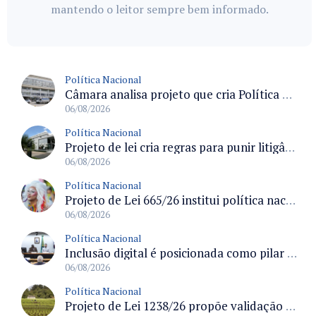
mantendo o leitor sempre bem informado.
Política Nacional
Câmara analisa projeto que cria Política Nacional de Qualificação e Valorização da Preceptoria na Residência Médica
06/08/2026
Política Nacional
Projeto de lei cria regras para punir litigância abusiva reversa e integrar sistemas do Judiciário
06/08/2026
Política Nacional
Projeto de Lei 665/26 institui política nacional para prevenção ao transfeminicídio e prevê medidas de proteção e reparação
06/08/2026
Política Nacional
Inclusão digital é posicionada como pilar essencial da reurbanização de favelas e periferias
06/08/2026
Política Nacional
Projeto de Lei 1238/26 propõe validação automática do Cadastro Ambiental Rural para imóveis de até quatro módulos fiscais