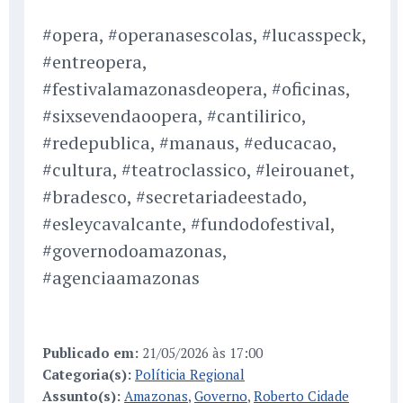
#opera, #operanasescolas, #lucasspeck,
#entreopera,
#festivalamazonasdeopera, #oficinas,
#sixsevendaoopera, #cantilirico,
#redepublica, #manaus, #educacao,
#cultura, #teatroclassico, #leirouanet,
#bradesco, #secretariadeestado,
#esleycavalcante, #fundodofestival,
#governodoamazonas,
#agenciaamazonas
Publicado em:
21/05/2026 às 17:00
Categoria(s):
Políticia Regional
Assunto(s):
Amazonas
,
Governo
,
Roberto Cidade