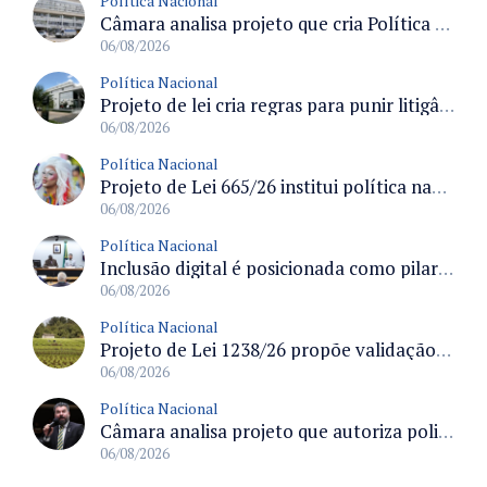
Política Nacional
Câmara analisa projeto que cria Política Nacional de Qualificação e Valorização da Preceptoria na Residência Médica
06/08/2026
Política Nacional
Projeto de lei cria regras para punir litigância abusiva reversa e integrar sistemas do Judiciário
06/08/2026
Política Nacional
Projeto de Lei 665/26 institui política nacional para prevenção ao transfeminicídio e prevê medidas de proteção e reparação
06/08/2026
Política Nacional
Inclusão digital é posicionada como pilar essencial da reurbanização de favelas e periferias
06/08/2026
Política Nacional
Projeto de Lei 1238/26 propõe validação automática do Cadastro Ambiental Rural para imóveis de até quatro módulos fiscais
06/08/2026
Política Nacional
Câmara analisa projeto que autoriza policiais civis embarcarem armados em aeronaves civis mediante regras
06/08/2026