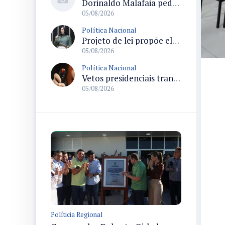
Dorinaldo Malafaia pede vacinação ativa ao Ministério da Saúde para reverter queda na cobertura vacinal no Brasil
05/08/2026
Política Nacional
Projeto de lei propõe elevar para R$ 250 mil limite de isenção do IPI para pessoas com deficiência e autismo
05/08/2026
Política Nacional
Vetos presidenciais trancam a pauta do Congresso com 87 itens pendentes e incluem trechos do Orçamento de 2026
05/08/2026
Políticia Regional