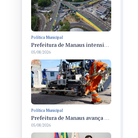
Política Municipal
Prefeitura de Manaus intensifica obras de modernização no viaduto Miguel Arraes para ampliar segurança e acessibilidade na região
05/08/2026
Política Municipal
Prefeitura de Manaus avança com recapeamento no Parque Rio Solimões e cobre cerca de 30 ruas
05/08/2026