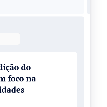
dição do
m foco na
idades