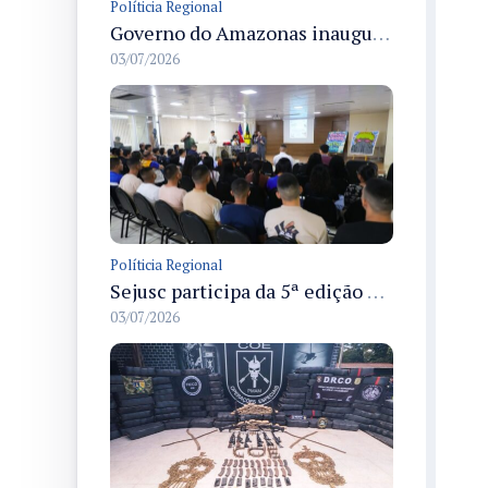
Políticia Regional
Governo do Amazonas inaugura primeiro Castramóvel Fluvial para atendimento veterinário às comunidades ribeirinhas e castração gratuita
03/07/2026
Políticia Regional
Sejusc participa da 5ª edição do Caminhos Literários com foco na cultura hip-hop nas unidades socioeducativas
03/07/2026