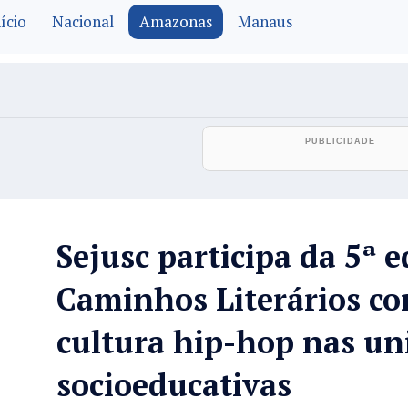
ício
Nacional
Amazonas
Manaus
Sejusc participa da 5ª e
Caminhos Literários co
cultura hip-hop nas un
socioeducativas