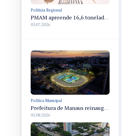
Políticia Regional
PMAM apreende 16,6 toneladas de entorpecentes e registra aumento nas prisões em flagrante e nas capturas de foragidos no primeiro semestre de 2026
03/07/2026
Política Municipal
Prefeitura de Manaus reinaugura o Velódromo Professora Alzira Campos e entrega espaço esportivo totalmente revitalizado
05/08/2026