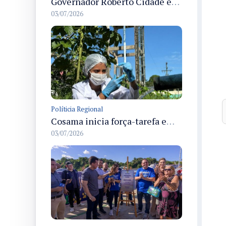
Governador Roberto Cidade entrega readequação do ambulatório da FCecon e amplia capacidade de atendimento oncológico em Manaus
03/07/2026
Políticia Regional
Cosama inicia força-tarefa em Anamã para fortalecer abastecimento de água e segurança hídrica da população
03/07/2026