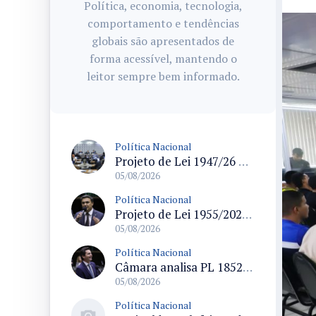
Política, economia, tecnologia,
comportamento e tendências
globais são apresentados de
forma acessível, mantendo o
leitor sempre bem informado.
Política Nacional
Projeto de Lei 1947/26 propõe fim de margens para cartão de crédito e consignado do INSS
05/08/2026
Política Nacional
Projeto de Lei 1955/2026 propõe criação de geração livre de fumo ao restringir venda de vapes a nascidos desde 1º de janeiro de 2009
05/08/2026
Política Nacional
Câmara analisa PL 1852/26 que institui Política Nacional de Gestão de Desempenho e Eficiência para servidores públicos
05/08/2026
Política Nacional