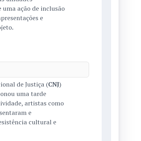
e uma ação de inclusão
apresentações e
jeto.
onal de Justiça (
CNJ
)
cionou uma tarde
tividade, artistas como
sentaram e
istência cultural e