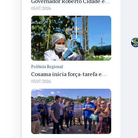
Governador Roberto Cidade entrega readequação do ambulatório da FCecon e amplia capacidade de atendimento oncológico em Manaus
03/07/2026
Políticia Regional
Cosama inicia força-tarefa em Anamã para fortalecer abastecimento de água e segurança hídrica da população
03/07/2026