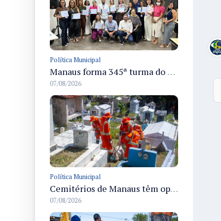
Política Municipal
Manaus forma 345ª turma do Empretec e amplia qualificação de empreendedores na cidade
07/08/2026
Política Municipal
Cemitérios de Manaus têm operação concluída e estrutura pronta para receber famílias no Dia dos Pais
07/08/2026