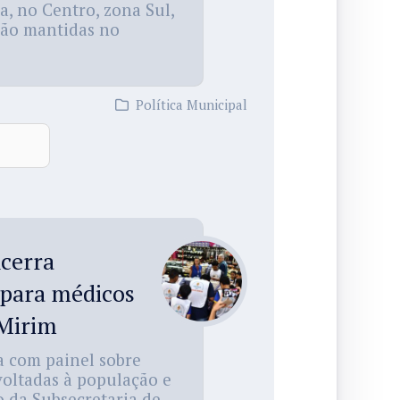
a, no Centro, zona Sul,
rão mantidas no
Política Municipal
ncerra
 para médicos
 Mirim
a com painel sobre
 voltadas à população e
o da Subsecretaria de