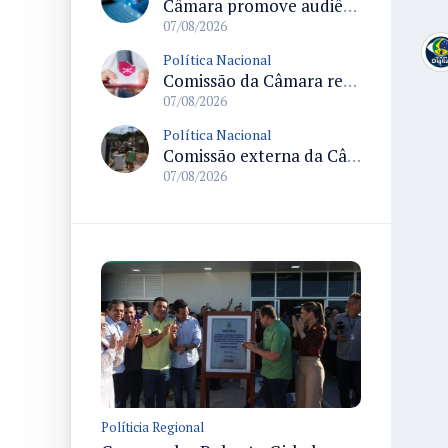
Câmara promove audiência sobre Marco de Fomento à Economia Digital e impactos da inteligência artificial
07/08/2026
Política Nacional
Comissão da Câmara realiza audiência sobre apostas online para medir o tamanho do mercado ilegal
07/08/2026
Política Nacional
Comissão externa da Câmara convoca audiência pública sobre chuvas na Zona da Mata de Minas Gerais e impactos em Juiz de Fora
07/08/2026
Políticia Regional