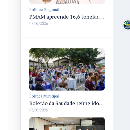
Políticia Regional
PMAM apreende 16,6 toneladas de entorpecentes e registra aumento nas prisões em flagrante e nas capturas de foragidos no primeiro semestre de 2026
03/07/2026
Política Municipal
Bolerão da Saudade reúne idosos em Dia dos Pais promovido pela Fundação Dr. Thomas em Manaus
08/08/2026