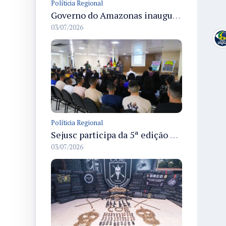
Políticia Regional
Governo do Amazonas inaugura primeiro Castramóvel Fluvial para atendimento veterinário às comunidades ribeirinhas e castração gratuita
03/07/2026
Políticia Regional
Sejusc participa da 5ª edição do Caminhos Literários com foco na cultura hip-hop nas unidades socioeducativas
03/07/2026