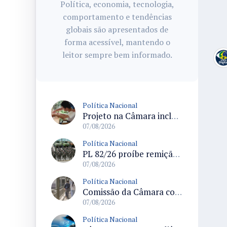
Política, economia, tecnologia,
comportamento e tendências
globais são apresentados de
forma acessível, mantendo o
leitor sempre bem informado.
Política Nacional
Projeto na Câmara inclui estudantes com deficiência no regime escolar especial da LDB e estabelece critérios para frequência
07/08/2026
Política Nacional
PL 82/26 proíbe remição de pena por trabalho em funções militares para condenados por crimes contra o Estado Democrático de Direito
07/08/2026
Política Nacional
Comissão da Câmara convoca audiência para discutir misoginia nas escolas e universidades após divulgação de listas misóginas
07/08/2026
Política Nacional