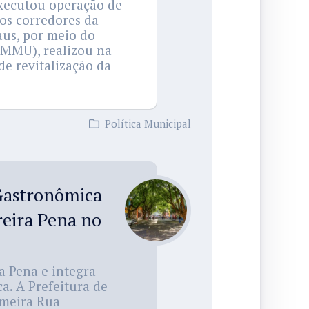
xecutou operação de
sos corredores da
aus, por meio do
IMMU), realizou na
de revitalização da
Política Municipal
Gastronômica
reira Pena no
a Pena e integra
a. A Prefeitura de
imeira Rua