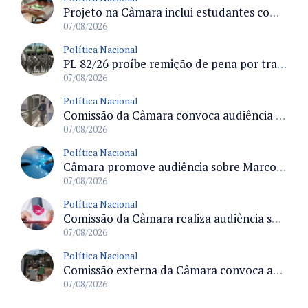
Projeto na Câmara inclui estudantes com deficiência no regime escolar especial da LDB e estabelece critérios para frequência
07/08/2026
Política Nacional
PL 82/26 proíbe remição de pena por trabalho em funções militares para condenados por crimes contra o Estado Democrático de Direito
07/08/2026
Política Nacional
Comissão da Câmara convoca audiência para discutir misoginia nas escolas e universidades após divulgação de listas misóginas
07/08/2026
Política Nacional
Câmara promove audiência sobre Marco de Fomento à Economia Digital e impactos da inteligência artificial
07/08/2026
Política Nacional
Comissão da Câmara realiza audiência sobre apostas online para medir o tamanho do mercado ilegal
07/08/2026
Política Nacional
Comissão externa da Câmara convoca audiência pública sobre chuvas na Zona da Mata de Minas Gerais e impactos em Juiz de Fora
07/08/2026