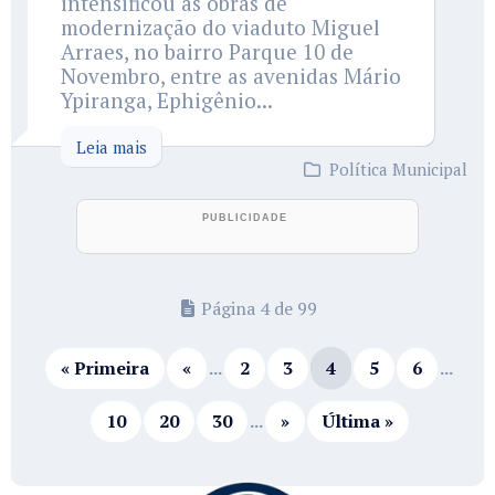
intensificou as obras de
modernização do viaduto Miguel
Arraes, no bairro Parque 10 de
Novembro, entre as avenidas Mário
Ypiranga, Ephigênio...
Leia mais
Política Municipal
Página 4 de 99
« Primeira
«
...
2
3
4
5
6
...
10
20
30
...
»
Última »