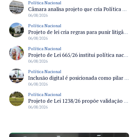
Política Nacional
Câmara analisa projeto que cria Política Nacional de Qualificação e Valorização da Preceptoria na Residência Médica
06/08/2026
Política Nacional
Projeto de lei cria regras para punir litigância abusiva reversa e integrar sistemas do Judiciário
06/08/2026
Política Nacional
Projeto de Lei 665/26 institui política nacional para prevenção ao transfeminicídio e prevê medidas de proteção e reparação
06/08/2026
Política Nacional
Inclusão digital é posicionada como pilar essencial da reurbanização de favelas e periferias
06/08/2026
Política Nacional
Projeto de Lei 1238/26 propõe validação automática do Cadastro Ambiental Rural para imóveis de até quatro módulos fiscais
06/08/2026