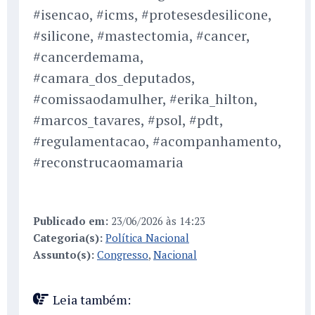
#isencao, #icms, #protesesdesilicone,
#silicone, #mastectomia, #cancer,
#cancerdemama,
#camara_dos_deputados,
#comissaodamulher, #erika_hilton,
#marcos_tavares, #psol, #pdt,
#regulamentacao, #acompanhamento,
#reconstrucaomamaria
Publicado em:
23/06/2026 às 14:23
Categoria(s):
Política Nacional
Assunto(s):
Congresso
,
Nacional
Leia também: