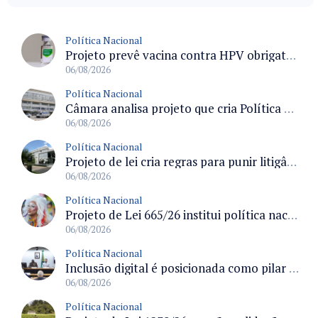
Política Nacional
Projeto prevê vacina contra HPV obrigatória e testes moleculares para rastreamento do câncer do colo do útero
06/08/2026
Política Nacional
Câmara analisa projeto que cria Política Nacional de Qualificação e Valorização da Preceptoria na Residência Médica
06/08/2026
Política Nacional
Projeto de lei cria regras para punir litigância abusiva reversa e integrar sistemas do Judiciário
06/08/2026
Política Nacional
Projeto de Lei 665/26 institui política nacional para prevenção ao transfeminicídio e prevê medidas de proteção e reparação
06/08/2026
Política Nacional
Inclusão digital é posicionada como pilar essencial da reurbanização de favelas e periferias
06/08/2026
Política Nacional