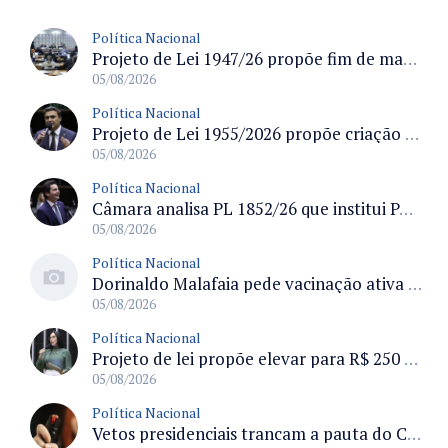
Política Nacional
Projeto de Lei 1947/26 propõe fim de margens para cartão de crédito e consignado do INSS
05/08/2026
Política Nacional
Projeto de Lei 1955/2026 propõe criação de geração livre de fumo ao restringir venda de vapes a nascidos desde 1º de janeiro de 2009
05/08/2026
Política Nacional
Câmara analisa PL 1852/26 que institui Política Nacional de Gestão de Desempenho e Eficiência para servidores públicos
05/08/2026
Política Nacional
Dorinaldo Malafaia pede vacinação ativa ao Ministério da Saúde para reverter queda na cobertura vacinal no Brasil
05/08/2026
Política Nacional
Projeto de lei propõe elevar para R$ 250 mil limite de isenção do IPI para pessoas com deficiência e autismo
05/08/2026
Política Nacional
Vetos presidenciais trancam a pauta do Congresso com 87 itens pendentes e incluem trechos do Orçamento de 2026