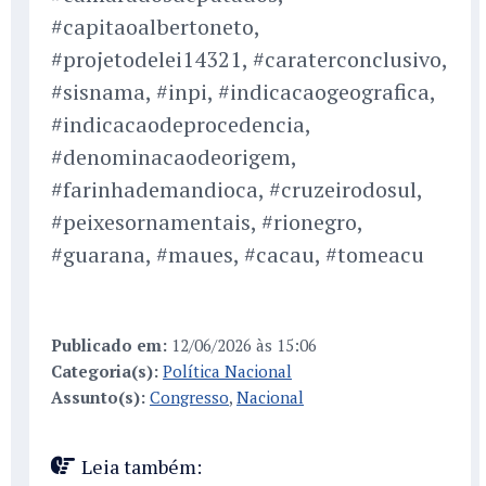
#capitaoalbertoneto,
#projetodelei14321, #caraterconclusivo,
#sisnama, #inpi, #indicacaogeografica,
#indicacaodeprocedencia,
#denominacaodeorigem,
#farinhademandioca, #cruzeirodosul,
#peixesornamentais, #rionegro,
#guarana, #maues, #cacau, #tomeacu
Publicado em:
12/06/2026 às 15:06
Categoria(s):
Política Nacional
Assunto(s):
Congresso
,
Nacional
Leia também: