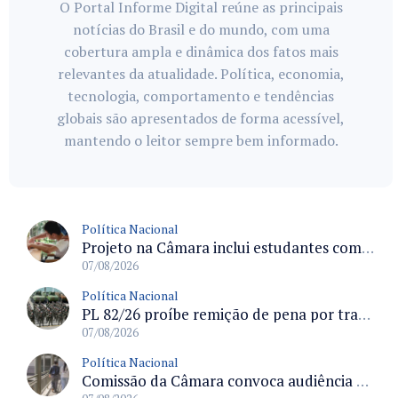
O Portal Informe Digital reúne as principais
notícias do Brasil e do mundo, com uma
cobertura ampla e dinâmica dos fatos mais
relevantes da atualidade. Política, economia,
tecnologia, comportamento e tendências
globais são apresentados de forma acessível,
mantendo o leitor sempre bem informado.
Política Nacional
Projeto na Câmara inclui estudantes com deficiência no regime escolar especial da LDB e estabelece critérios para frequência
07/08/2026
Política Nacional
PL 82/26 proíbe remição de pena por trabalho em funções militares para condenados por crimes contra o Estado Democrático de Direito
07/08/2026
Política Nacional
Comissão da Câmara convoca audiência para discutir misoginia nas escolas e universidades após divulgação de listas misóginas