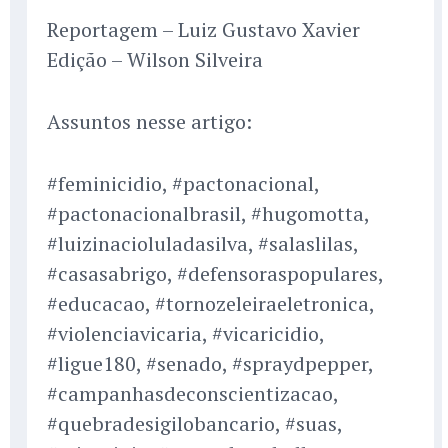
Reportagem – Luiz Gustavo Xavier
Edição – Wilson Silveira
Assuntos nesse artigo:
#feminicidio, #pactonacional,
#pactonacionalbrasil, #hugomotta,
#luizinacioluladasilva, #salaslilas,
#casasabrigo, #defensoraspopulares,
#educacao, #tornozeleiraeletronica,
#violenciavicaria, #vicaricidio,
#ligue180, #senado, #spraydpepper,
#campanhasdeconscientizacao,
#quebradesigilobancario, #suas,