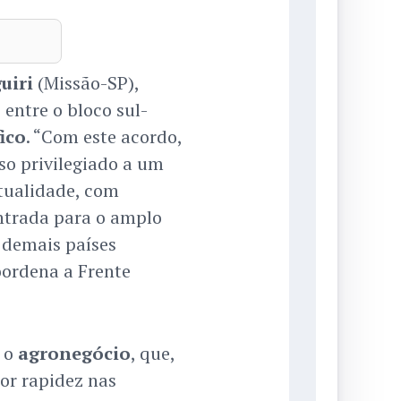
uiri
(Missão-SP),
entre o bloco sul-
ico
. “Com este acordo,
sso privilegiado a um
atualidade, com
entrada para o amplo
 demais países
oordena a Frente
a o
agronegócio
, que,
or rapidez nas