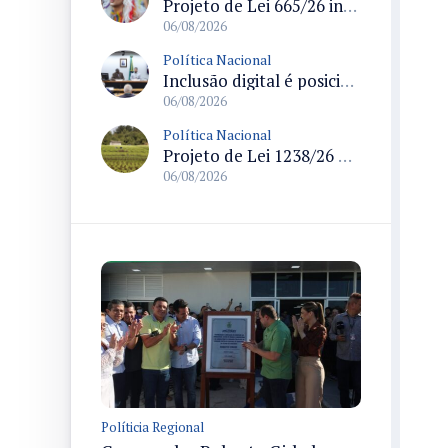
Projeto de Lei 665/26 institui política nacional para prevenção ao transfeminicídio e prevê medidas de proteção e reparação
06/08/2026
Política Nacional
Inclusão digital é posicionada como pilar essencial da reurbanização de favelas e periferias
06/08/2026
Política Nacional
Projeto de Lei 1238/26 propõe validação automática do Cadastro Ambiental Rural para imóveis de até quatro módulos fiscais
06/08/2026
Políticia Regional