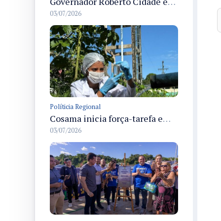
Governador Roberto Cidade entrega readequação do ambulatório da FCecon e amplia capacidade de atendimento oncológico em Manaus
03/07/2026
Políticia Regional
Cosama inicia força-tarefa em Anamã para fortalecer abastecimento de água e segurança hídrica da população
03/07/2026