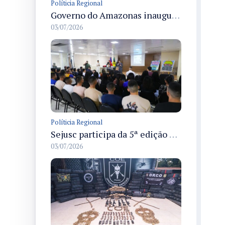
Políticia Regional
Governo do Amazonas inaugura primeiro Castramóvel Fluvial para atendimento veterinário às comunidades ribeirinhas e castração gratuita
03/07/2026
Políticia Regional
Sejusc participa da 5ª edição do Caminhos Literários com foco na cultura hip-hop nas unidades socioeducativas
03/07/2026