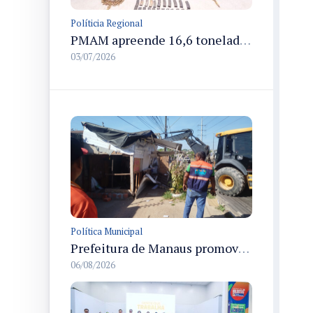
Políticia Regional
PMAM apreende 16,6 toneladas de entorpecentes e registra aumento nas prisões em flagrante e nas capturas de foragidos no primeiro semestre de 2026
03/07/2026
Política Municipal
Prefeitura de Manaus promove demolição administrativa de cinco estruturas que ocupavam calçada pública
06/08/2026