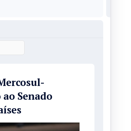
Mercosul-
o ao Senado
aíses