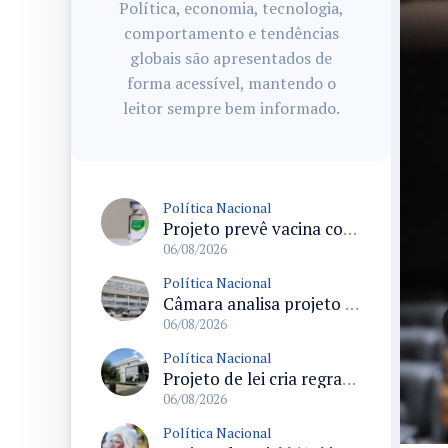
Política, economia, tecnologia,
comportamento e tendências
globais são apresentados de
forma acessível, mantendo o
leitor sempre bem informado.
Política Nacional
Projeto prevê vacina contra HPV obrigatória e testes moleculares para rastreamento do câncer do colo do útero
06/08/2026
Política Nacional
Câmara analisa projeto que cria Política Nacional de Qualificação e Valorização da Preceptoria na Residência Médica
06/08/2026
Política Nacional
Projeto de lei cria regras para punir litigância abusiva reversa e integrar sistemas do Judiciário
06/08/2026
Política Nacional