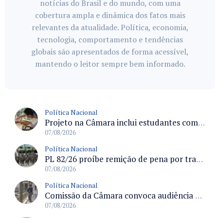
notícias do Brasil e do mundo, com uma
cobertura ampla e dinâmica dos fatos mais
relevantes da atualidade. Política, economia,
tecnologia, comportamento e tendências
globais são apresentados de forma acessível,
mantendo o leitor sempre bem informado.
Política Nacional
Projeto na Câmara inclui estudantes com deficiência no regime escolar especial da LDB e estabelece critérios para frequência
07/08/2026
Política Nacional
PL 82/26 proíbe remição de pena por trabalho em funções militares para condenados por crimes contra o Estado Democrático de Direito
07/08/2026
Política Nacional
Comissão da Câmara convoca audiência para discutir misoginia nas escolas e universidades após divulgação de listas misóginas
07/08/2026