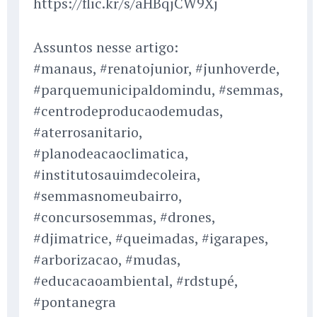
https://flic.kr/s/aHBqjCW9Xj
Assuntos nesse artigo:
#manaus, #renatojunior, #junhoverde,
#parquemunicipaldomindu, #semmas,
#centrodeproducaodemudas,
#aterrosanitario,
#planodeacaoclimatica,
#institutosauimdecoleira,
#semmasnomeubairro,
#concursosemmas, #drones,
#djimatrice, #queimadas, #igarapes,
#arborizacao, #mudas,
#educacaoambiental, #rdstupé,
#pontanegra