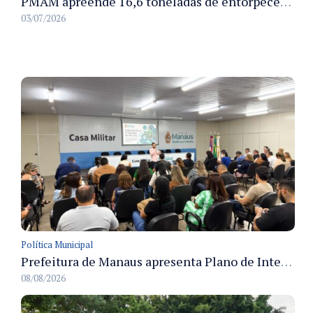
PMAM apreende 16,6 toneladas de entorpecentes e registra aumento nas prisões em flagrante e nas capturas de foragidos no primeiro semestre de 2026
03/07/2026
Política Municipal
Prefeitura de Manaus apresenta Plano de Integridade da CGM e qualifica servidores para governança e conformidade no biênio 2027-2028
08/08/2026