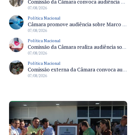
Comissão da Câmara convoca audiência para discutir misoginia nas escolas e universidades após divulgação de listas misóginas
07/08/2026
Política Nacional
Câmara promove audiência sobre Marco de Fomento à Economia Digital e impactos da inteligência artificial
07/08/2026
Política Nacional
Comissão da Câmara realiza audiência sobre apostas online para medir o tamanho do mercado ilegal
07/08/2026
Política Nacional
Comissão externa da Câmara convoca audiência pública sobre chuvas na Zona da Mata de Minas Gerais e impactos em Juiz de Fora
07/08/2026