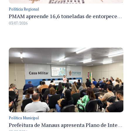
Políticia Regional
PMAM apreende 16,6 toneladas de entorpecentes e registra aumento nas prisões em flagrante e nas capturas de foragidos no primeiro semestre de 2026
03/07/2026
Política Municipal
Prefeitura de Manaus apresenta Plano de Integridade da CGM e qualifica servidores para governança e conformidade no biênio 2027-2028