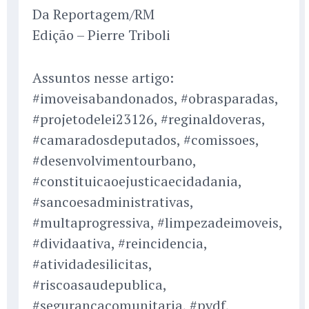
Da Reportagem/RM
Edição – Pierre Triboli
Assuntos nesse artigo:
#imoveisabandonados, #obrasparadas,
#projetodelei23126, #reginaldoveras,
#camaradosdeputados, #comissoes,
#desenvolvimentourbano,
#constituicaoejusticaecidadania,
#sancoesadministrativas,
#multaprogressiva, #limpezadeimoveis,
#dividaativa, #reincidencia,
#atividadesilicitas,
#riscoasaudepublica,
#segurancacomunitaria, #pvdf,