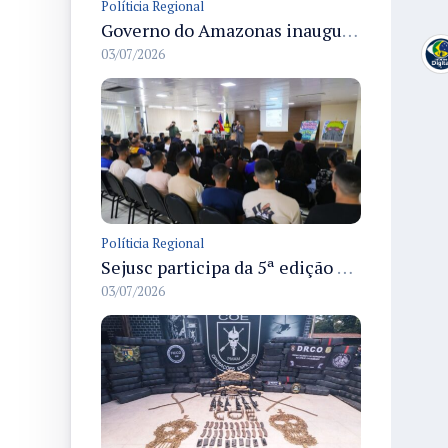
Políticia Regional
Governo do Amazonas inaugura primeiro Castramóvel Fluvial para atendimento veterinário às comunidades ribeirinhas e castração gratuita
03/07/2026
Políticia Regional
Sejusc participa da 5ª edição do Caminhos Literários com foco na cultura hip-hop nas unidades socioeducativas
03/07/2026