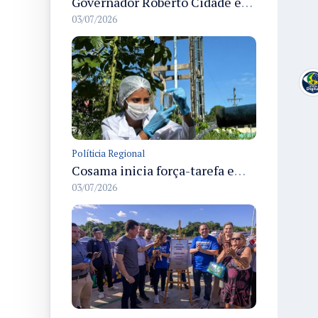
Governador Roberto Cidade entrega readequação do ambulatório da FCecon e amplia capacidade de atendimento oncológico em Manaus
03/07/2026
Políticia Regional
Cosama inicia força-tarefa em Anamã para fortalecer abastecimento de água e segurança hídrica da população
03/07/2026