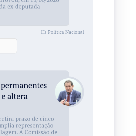
a da ex-deputada
Política Nacional
a permanentes
 e altera
etira prazo de cinco
mplia representação
iclagem. A Comissão de