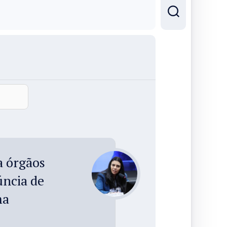
a órgãos
úncia de
ma