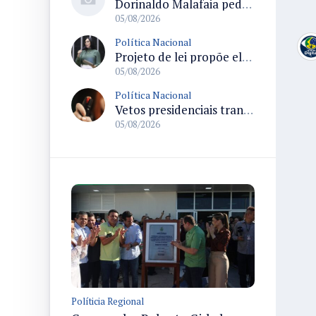
Dorinaldo Malafaia pede vacinação ativa ao Ministério da Saúde para reverter queda na cobertura vacinal no Brasil
05/08/2026
Política Nacional
Projeto de lei propõe elevar para R$ 250 mil limite de isenção do IPI para pessoas com deficiência e autismo
05/08/2026
Política Nacional
Vetos presidenciais trancam a pauta do Congresso com 87 itens pendentes e incluem trechos do Orçamento de 2026
05/08/2026
Políticia Regional