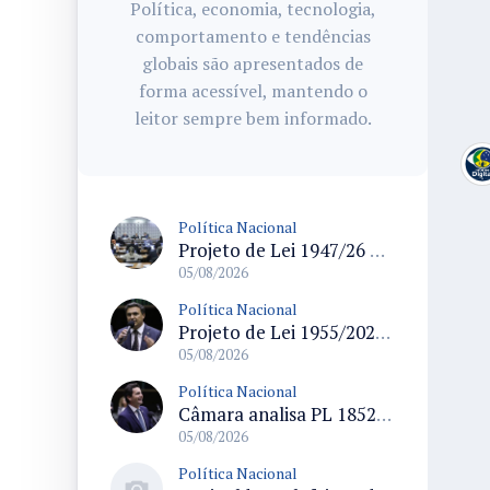
Política, economia, tecnologia,
comportamento e tendências
globais são apresentados de
forma acessível, mantendo o
leitor sempre bem informado.
Política Nacional
Projeto de Lei 1947/26 propõe fim de margens para cartão de crédito e consignado do INSS
05/08/2026
Política Nacional
Projeto de Lei 1955/2026 propõe criação de geração livre de fumo ao restringir venda de vapes a nascidos desde 1º de janeiro de 2009
05/08/2026
Política Nacional
Câmara analisa PL 1852/26 que institui Política Nacional de Gestão de Desempenho e Eficiência para servidores públicos
05/08/2026
Política Nacional