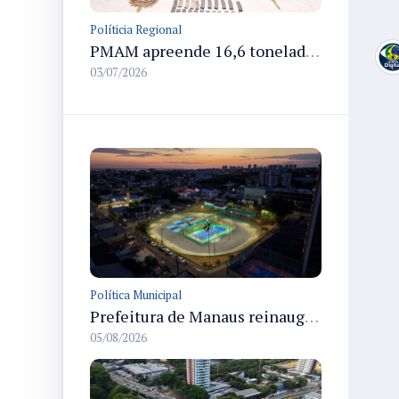
Políticia Regional
PMAM apreende 16,6 toneladas de entorpecentes e registra aumento nas prisões em flagrante e nas capturas de foragidos no primeiro semestre de 2026
03/07/2026
Política Municipal
Prefeitura de Manaus reinaugura o Velódromo Professora Alzira Campos e entrega espaço esportivo totalmente revitalizado
05/08/2026