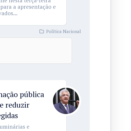
ne nesta terça-feira
, para a apresentação e
vados...
Política Nacional
nação pública
e reduzir
egidas
luminárias e