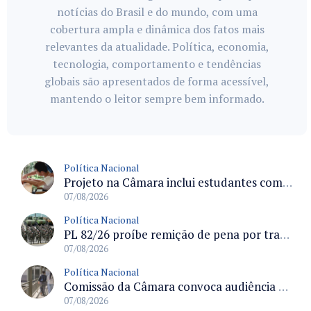
notícias do Brasil e do mundo, com uma
cobertura ampla e dinâmica dos fatos mais
relevantes da atualidade. Política, economia,
tecnologia, comportamento e tendências
globais são apresentados de forma acessível,
mantendo o leitor sempre bem informado.
Política Nacional
Projeto na Câmara inclui estudantes com deficiência no regime escolar especial da LDB e estabelece critérios para frequência
07/08/2026
Política Nacional
PL 82/26 proíbe remição de pena por trabalho em funções militares para condenados por crimes contra o Estado Democrático de Direito
07/08/2026
Política Nacional
Comissão da Câmara convoca audiência para discutir misoginia nas escolas e universidades após divulgação de listas misóginas
07/08/2026