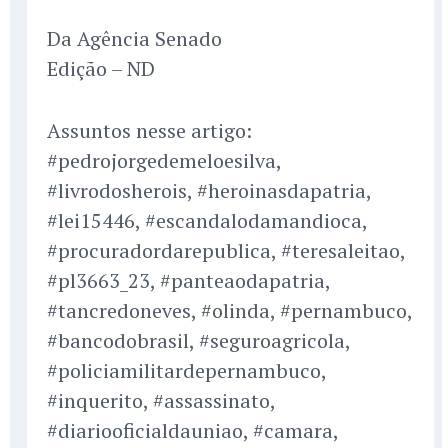
Da Agência Senado
Edição – ND
Assuntos nesse artigo:
#pedrojorgedemeloesilva,
#livrodosherois, #heroinasdapatria,
#lei15446, #escandalodamandioca,
#procuradordarepublica, #teresaleitao,
#pl3663_23, #panteaodapatria,
#tancredoneves, #olinda, #pernambuco,
#bancodobrasil, #seguroagricola,
#policiamilitardepernambuco,
#inquerito, #assassinato,
#diariooficialdauniao, #camara,