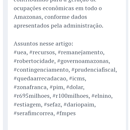
ocupações econômicas em todo o
Amazonas, conforme dados
apresentados pela administração.
Assuntos nesse artigo:
#uea, #recursos, #remanejamento,
#robertocidade, #governoamazonas,
#contingenciamento, #prudenciafiscal,
#quedaarrecadacao, #icms,
#zonafranca, #pim, #dolar,
#r695milhoes, #r100milhoes, #elnino,
#estiagem, #sefaz, #dariopaim,
#serafimcorrea, #fmpes