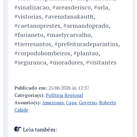
#sinalizacao, #areasderisco, #orla,
#vistorias, #avenidanakauth,
#caetanoprestes, #armandoprado,
#farianeto, #maelycarvalho,
#tierresantos, #prefeituradeparintins,
#corpodobombeiros, #plantao,
#seguranca, #moradores, #visitantes
Publicado em:
25/06/2026 às 12:37
Categoria(s):
Políticia Regional
Assunto(s):
Amazonas
,
Capa
,
Governo
,
Roberto
Cidade
Leia também: