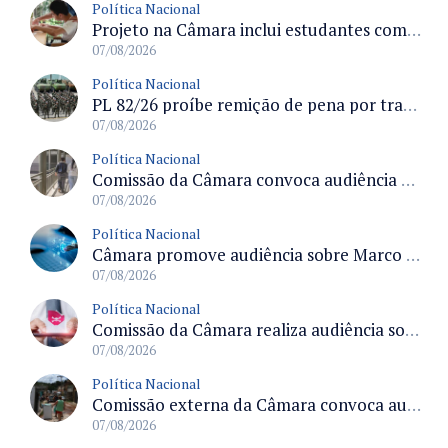
Política Nacional
Projeto na Câmara inclui estudantes com deficiência no regime escolar especial da LDB e estabelece critérios para frequência
07/08/2026
Política Nacional
PL 82/26 proíbe remição de pena por trabalho em funções militares para condenados por crimes contra o Estado Democrático de Direito
07/08/2026
Política Nacional
Comissão da Câmara convoca audiência para discutir misoginia nas escolas e universidades após divulgação de listas misóginas
07/08/2026
Política Nacional
Câmara promove audiência sobre Marco de Fomento à Economia Digital e impactos da inteligência artificial
07/08/2026
Política Nacional
Comissão da Câmara realiza audiência sobre apostas online para medir o tamanho do mercado ilegal
07/08/2026
Política Nacional
Comissão externa da Câmara convoca audiência pública sobre chuvas na Zona da Mata de Minas Gerais e impactos em Juiz de Fora
07/08/2026