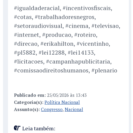
#igualdaderacial, #incentivosfiscais,
#cotas, #trabalhadoresnegros,
#setoraudiovisual, #cinema, #televisao,
#internet, #producao, #roteiro,
#direcao, #erikahilton, #vicentinho,
#pl5882, #lei12288, #lei14133,
#licitacoes, #campanhapublicitaria,
#comissaodireitoshumanos, #plenario
Publicado em:
25/05/2026 às 13:43
Categoria(s):
Política Nacional
Assunto(s):
Congresso
,
Nacional
Leia também: