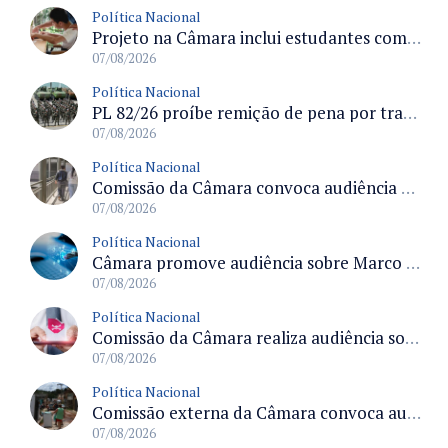
Política Nacional
Projeto na Câmara inclui estudantes com deficiência no regime escolar especial da LDB e estabelece critérios para frequência
07/08/2026
Política Nacional
PL 82/26 proíbe remição de pena por trabalho em funções militares para condenados por crimes contra o Estado Democrático de Direito
07/08/2026
Política Nacional
Comissão da Câmara convoca audiência para discutir misoginia nas escolas e universidades após divulgação de listas misóginas
07/08/2026
Política Nacional
Câmara promove audiência sobre Marco de Fomento à Economia Digital e impactos da inteligência artificial
07/08/2026
Política Nacional
Comissão da Câmara realiza audiência sobre apostas online para medir o tamanho do mercado ilegal
07/08/2026
Política Nacional
Comissão externa da Câmara convoca audiência pública sobre chuvas na Zona da Mata de Minas Gerais e impactos em Juiz de Fora
07/08/2026