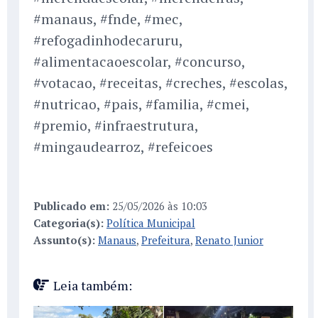
#manaus, #fnde, #mec,
#refogadinhodecaruru,
#alimentacaoescolar, #concurso,
#votacao, #receitas, #creches, #escolas,
#nutricao, #pais, #familia, #cmei,
#premio, #infraestrutura,
#mingaudearroz, #refeicoes
Publicado em:
25/05/2026 às 10:03
Categoria(s):
Política Municipal
Assunto(s):
Manaus
,
Prefeitura
,
Renato Junior
Leia também: