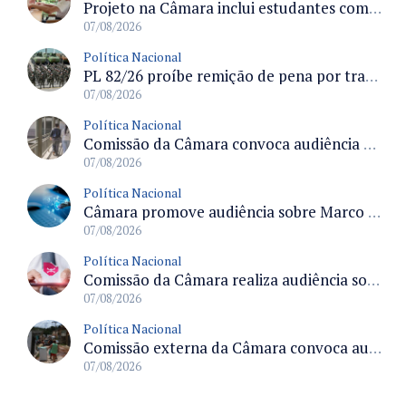
Projeto na Câmara inclui estudantes com deficiência no regime escolar especial da LDB e estabelece critérios para frequência
07/08/2026
Política Nacional
PL 82/26 proíbe remição de pena por trabalho em funções militares para condenados por crimes contra o Estado Democrático de Direito
07/08/2026
Política Nacional
Comissão da Câmara convoca audiência para discutir misoginia nas escolas e universidades após divulgação de listas misóginas
07/08/2026
Política Nacional
Câmara promove audiência sobre Marco de Fomento à Economia Digital e impactos da inteligência artificial
07/08/2026
Política Nacional
Comissão da Câmara realiza audiência sobre apostas online para medir o tamanho do mercado ilegal
07/08/2026
Política Nacional
Comissão externa da Câmara convoca audiência pública sobre chuvas na Zona da Mata de Minas Gerais e impactos em Juiz de Fora
07/08/2026