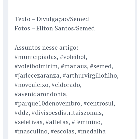
—– —– —–
Texto – Divulgação/Semed
Fotos – Eliton Santos/Semed
Assuntos nesse artigo:
#municipiadas, #voleibol,
#voleibolmirim, #manaus, #semed,
#jarlecezaranza, #arthurvirgiliofilho,
#novoaleixo, #eldorado,
#avenidarondonia,
#parque10denovembro, #centrosul,
#ddz, #divisoesdistritaiszonais,
#seletivas, #atletas, #feminino,
#masculino, #escolas, #medalha