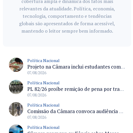
cobertura ampla e dinâmica dos fatos mais
relevantes da atualidade. Política, economia,
tecnologia, comportamento e tendências
globais são apresentados de forma acessível,
mantendo o leitor sempre bem informado.
Política Nacional
Projeto na Câmara inclui estudantes com deficiência no regime escolar especial da LDB e estabelece critérios para frequência
07/08/2026
Política Nacional
PL 82/26 proíbe remição de pena por trabalho em funções militares para condenados por crimes contra o Estado Democrático de Direito
07/08/2026
Política Nacional
Comissão da Câmara convoca audiência para discutir misoginia nas escolas e universidades após divulgação de listas misóginas
07/08/2026
Política Nacional