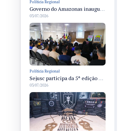
Políticia Regional
Governo do Amazonas inaugura primeiro Castramóvel Fluvial para atendimento veterinário às comunidades ribeirinhas e castração gratuita
03/07/2026
Políticia Regional
Sejusc participa da 5ª edição do Caminhos Literários com foco na cultura hip-hop nas unidades socioeducativas
03/07/2026