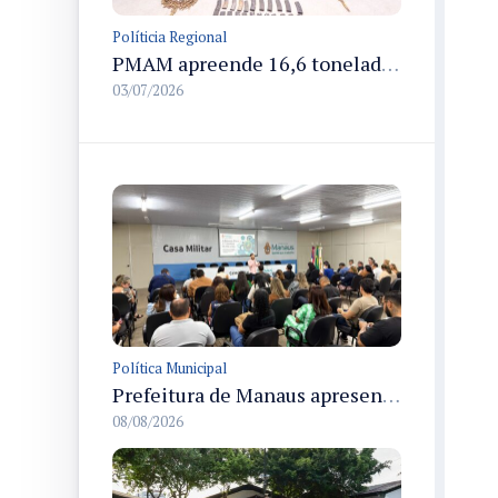
Políticia Regional
PMAM apreende 16,6 toneladas de entorpecentes e registra aumento nas prisões em flagrante e nas capturas de foragidos no primeiro semestre de 2026
03/07/2026
Política Municipal
Prefeitura de Manaus apresenta Plano de Integridade da CGM e qualifica servidores para governança e conformidade no biênio 2027-2028
08/08/2026