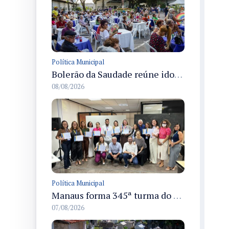
Política Municipal
Bolerão da Saudade reúne idosos em Dia dos Pais promovido pela Fundação Dr. Thomas em Manaus
08/08/2026
Política Municipal
Manaus forma 345ª turma do Empretec e amplia qualificação de empreendedores na cidade
07/08/2026