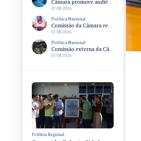
Câmara promove audiência sobre Marco de Fomento à Economia Digital e impactos da inteligência artificial
07/08/2026
Política Nacional
Comissão da Câmara realiza audiência sobre apostas online para medir o tamanho do mercado ilegal
07/08/2026
Política Nacional
Comissão externa da Câmara convoca audiência pública sobre chuvas na Zona da Mata de Minas Gerais e impactos em Juiz de Fora
07/08/2026
Políticia Regional