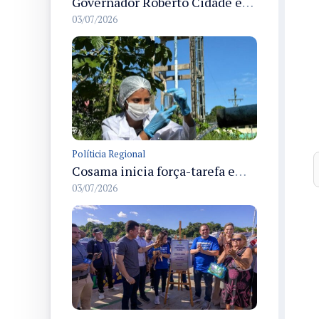
Governador Roberto Cidade entrega readequação do ambulatório da FCecon e amplia capacidade de atendimento oncológico em Manaus
03/07/2026
Políticia Regional
Cosama inicia força-tarefa em Anamã para fortalecer abastecimento de água e segurança hídrica da população
03/07/2026