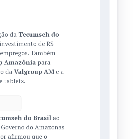
ação da
Tecumseh do
investimento de R$
07 empregos. Também
p Amazônia
para
ão da
Valgroup AM
e a
 tablets.
cumseh do Brasil
ao
do Governo do Amazonas
dor afirmou que o