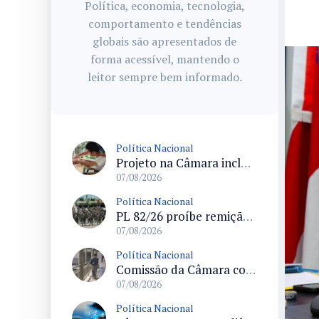
Política, economia, tecnologia,
comportamento e tendências
globais são apresentados de
forma acessível, mantendo o
leitor sempre bem informado.
Política Nacional
Projeto na Câmara inclui estudantes com deficiência no regime escolar especial da LDB e estabelece critérios para frequência
07/08/2026
Política Nacional
PL 82/26 proíbe remição de pena por trabalho em funções militares para condenados por crimes contra o Estado Democrático de Direito
07/08/2026
Política Nacional
Comissão da Câmara convoca audiência para discutir misoginia nas escolas e universidades após divulgação de listas misóginas
07/08/2026
Política Nacional