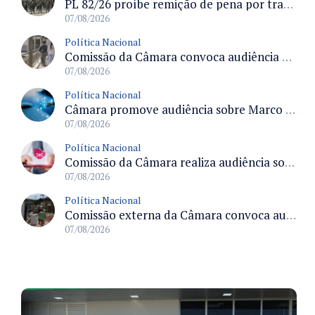
PL 82/26 proíbe remição de pena por trabalho em funções militares para condenados por crimes contra o Estado Democrático de Direito
07/08/2026
Política Nacional
Comissão da Câmara convoca audiência para discutir misoginia nas escolas e universidades após divulgação de listas misóginas
07/08/2026
Política Nacional
Câmara promove audiência sobre Marco de Fomento à Economia Digital e impactos da inteligência artificial
07/08/2026
Política Nacional
Comissão da Câmara realiza audiência sobre apostas online para medir o tamanho do mercado ilegal
07/08/2026
Política Nacional
Comissão externa da Câmara convoca audiência pública sobre chuvas na Zona da Mata de Minas Gerais e impactos em Juiz de Fora
07/08/2026