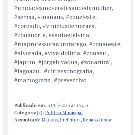
#unidadesmoveisdesaudedamulher,
#semsa, #manaus, #zoneleste,
#coroado, #viniciusdemoraes,
#zonanorte, #santaetelvina,
#ruaprofessoraaurorarego, #zonaoeste,
#alvorada, #vivaldolima, #zonasul,
#japiim, #jorgebivaqua, #zonarural,
#lagoazul, #ultrassonografia,
#mamografia, #preventivo
Publicado em:
31/05/2026 às 09:53
Categoria(s):
Política Municipal
Assunto(s):
Manaus
,
Prefeitura
,
Renato Junior