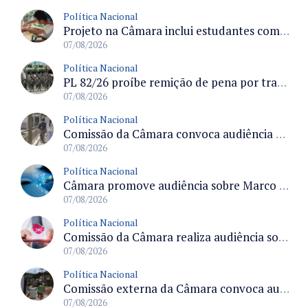
Política Nacional
Projeto na Câmara inclui estudantes com deficiência no regime escolar especial da LDB e estabelece critérios para frequência
07/08/2026
Política Nacional
PL 82/26 proíbe remição de pena por trabalho em funções militares para condenados por crimes contra o Estado Democrático de Direito
07/08/2026
Política Nacional
Comissão da Câmara convoca audiência para discutir misoginia nas escolas e universidades após divulgação de listas misóginas
07/08/2026
Política Nacional
Câmara promove audiência sobre Marco de Fomento à Economia Digital e impactos da inteligência artificial
07/08/2026
Política Nacional
Comissão da Câmara realiza audiência sobre apostas online para medir o tamanho do mercado ilegal
07/08/2026
Política Nacional
Comissão externa da Câmara convoca audiência pública sobre chuvas na Zona da Mata de Minas Gerais e impactos em Juiz de Fora
07/08/2026