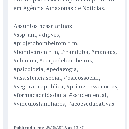
em Agência Amazonas de Notícias.
Assuntos nesse artigo:
#ssp-am, #dipves,
#projetobombeiromirim,
#bombeiromirim, #iranduba, #manaus,
#cbmam, #corpodebombeiros,
#psicologia, #pedagogia,
#assistenciasocial, #psicossocial,
#segurancapublica, #primeirossocorros,
#formacaocidadana, #saudemental,
#vinculosfamiliares, #acoeseducativas
Publicado em:
25/06/2026 às 12:30