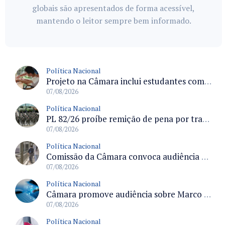
globais são apresentados de forma acessível,
mantendo o leitor sempre bem informado.
Política Nacional
Projeto na Câmara inclui estudantes com deficiência no regime escolar especial da LDB e estabelece critérios para frequência
07/08/2026
Política Nacional
PL 82/26 proíbe remição de pena por trabalho em funções militares para condenados por crimes contra o Estado Democrático de Direito
07/08/2026
Política Nacional
Comissão da Câmara convoca audiência para discutir misoginia nas escolas e universidades após divulgação de listas misóginas
07/08/2026
Política Nacional
Câmara promove audiência sobre Marco de Fomento à Economia Digital e impactos da inteligência artificial
07/08/2026
Política Nacional