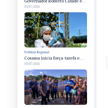
Governador Roberto Cidade entrega readequação do ambulatório da FCecon e amplia capacidade de atendimento oncológico em Manaus
03/07/2026
Políticia Regional
Cosama inicia força-tarefa em Anamã para fortalecer abastecimento de água e segurança hídrica da população
03/07/2026