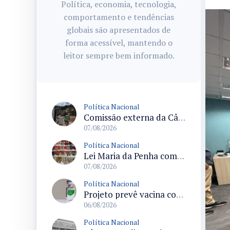
Política, economia, tecnologia,
comportamento e tendências
globais são apresentados de
forma acessível, mantendo o
leitor sempre bem informado.
Política Nacional
Comissão externa da Câmara convoca audiência pública sobre chuvas na Zona da Mata de Minas Gerais e impactos em Juiz de Fora
07/08/2026
Política Nacional
Lei Maria da Penha completa 20 anos consolidada como norma de proteção e medidas protetivas no Brasil
07/08/2026
Política Nacional
Projeto prevê vacina contra HPV obrigatória e testes moleculares para rastreamento do câncer do colo do útero
06/08/2026
Política Nacional