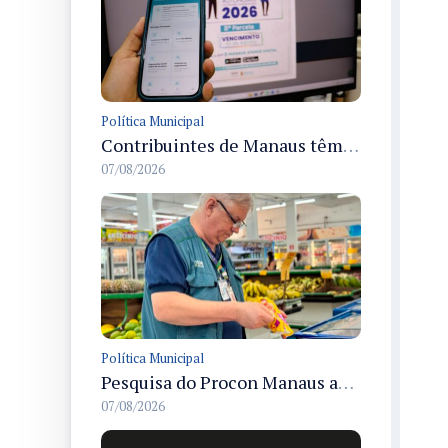
Política Municipal
Contribuintes de Manaus têm até 10/8 para quitar a oitava parcela do ISS Fixo 2026 com desconto disponível
07/08/2026
Política Municipal
Pesquisa do Procon Manaus aponta queda de 5,18% no valor médio da cesta básica em agosto
07/08/2026