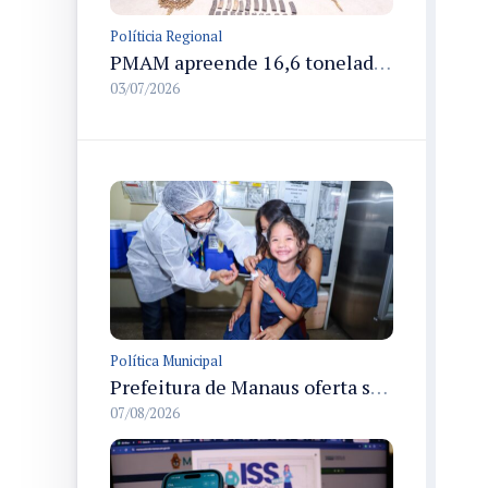
Políticia Regional
PMAM apreende 16,6 toneladas de entorpecentes e registra aumento nas prisões em flagrante e nas capturas de foragidos no primeiro semestre de 2026
03/07/2026
Política Municipal
Prefeitura de Manaus oferta segunda dose de reforço da vacina contra a poliomielite para crianças de 4 anos durante Campanha de Multivacinação 2026
07/08/2026