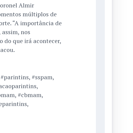
coronel Almir
omentos múltiplos de
rte. “A importância de
, assim, nos
 do que irá acontecer,
tacou.
, #parintins, #sspam,
acaoparintins,
#pmam, #cbmam,
parintins,