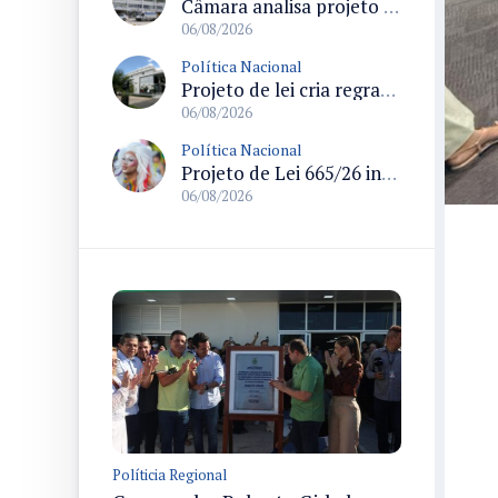
Câmara analisa projeto que cria Política Nacional de Qualificação e Valorização da Preceptoria na Residência Médica
06/08/2026
Política Nacional
Projeto de lei cria regras para punir litigância abusiva reversa e integrar sistemas do Judiciário
06/08/2026
Política Nacional
Projeto de Lei 665/26 institui política nacional para prevenção ao transfeminicídio e prevê medidas de proteção e reparação
06/08/2026
Políticia Regional