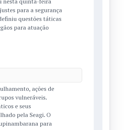
 nesta quinta-feira
justes para a segurança
definiu questões táticas
órgãos para atuação
rulhamento, ações de
rupos vulneráveis.
icos e seus
lhado pela Seagi. O
 Tupinambarana para