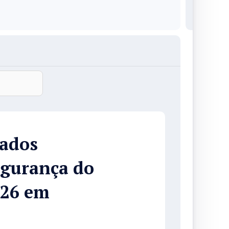
rados
egurança do
026 em