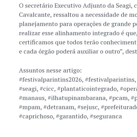
O secretário Executivo Adjunto da Seagi, 
Cavalcante, ressaltou a necessidade de m
planejamento para operações de grande po
realizar esse alinhamento integrado é que
certificamos que todos terão conhecimento
e cada órgão poderá auxiliar o outro”, des
Assuntos nesse artigo:
#festivalparintins2026, #festivalparintins
#seagi, #cicc, #plantaticointegrado, #oper
#manaus, #ilhatupinambarana, #pcam, 
#mpam, #detranam, #sejusc, #prefeiturade
#caprichoso, #garantido, #seguranca