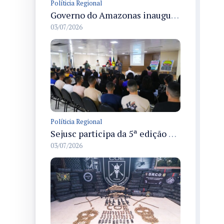
Políticia Regional
Governo do Amazonas inaugura primeiro Castramóvel Fluvial para atendimento veterinário às comunidades ribeirinhas e castração gratuita
03/07/2026
Políticia Regional
Sejusc participa da 5ª edição do Caminhos Literários com foco na cultura hip-hop nas unidades socioeducativas
03/07/2026