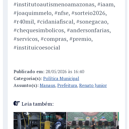
#institutoautismenoamazonas, #iaam,
#joaquimmelo, #nfse, #sorteio2026,
#r40mil, #cidaniafiscal, #sonegacao,
#chequesimbolicos, #andersonfarias,
#servicos, #compras, #premio,
#instituicoesocial
Publicado em:
28/05/2026 às 16:40
Categoria(s):
Política Municipal
Assunto(s):
Manaus
,
Prefeitura
,
Renato Junior
Leia também: