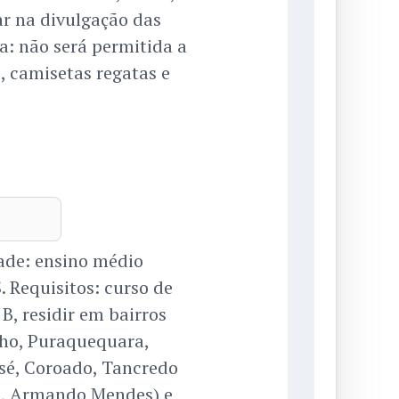
ar na divulgação das
a: não será permitida a
, camisetas regatas e
dade: ensino médio
. Requisitos: curso de
, residir em bairros
nho, Puraquequara,
José, Coroado, Tancredo
ia, Armando Mendes) e