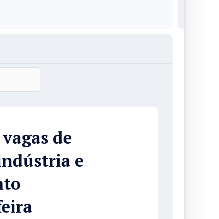
 vagas de
ndústria e
nto
feira