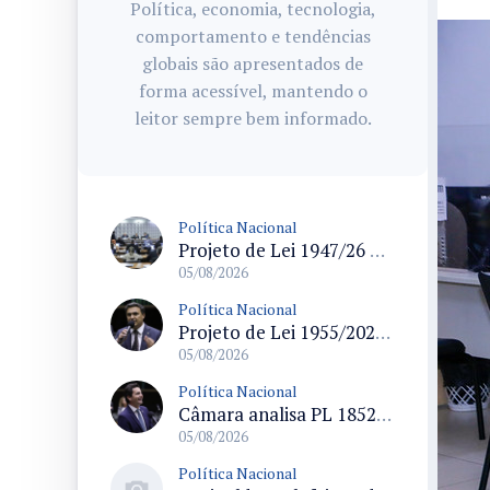
Política, economia, tecnologia,
comportamento e tendências
globais são apresentados de
forma acessível, mantendo o
leitor sempre bem informado.
Política Nacional
Projeto de Lei 1947/26 propõe fim de margens para cartão de crédito e consignado do INSS
05/08/2026
Política Nacional
Projeto de Lei 1955/2026 propõe criação de geração livre de fumo ao restringir venda de vapes a nascidos desde 1º de janeiro de 2009
05/08/2026
Política Nacional
Câmara analisa PL 1852/26 que institui Política Nacional de Gestão de Desempenho e Eficiência para servidores públicos
05/08/2026
Política Nacional