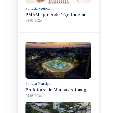
Políticia Regional
PMAM apreende 16,6 toneladas de entorpecentes e registra aumento nas prisões em flagrante e nas capturas de foragidos no primeiro semestre de 2026
03/07/2026
Política Municipal
Prefeitura de Manaus reinaugura o Velódromo Professora Alzira Campos e entrega espaço esportivo totalmente revitalizado
05/08/2026