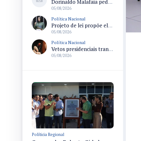
Dorinaldo Malafaia pede vacinação ativa ao Ministério da Saúde para reverter queda na cobertura vacinal no Brasil
05/08/2026
Política Nacional
Projeto de lei propõe elevar para R$ 250 mil limite de isenção do IPI para pessoas com deficiência e autismo
05/08/2026
Política Nacional
Vetos presidenciais trancam a pauta do Congresso com 87 itens pendentes e incluem trechos do Orçamento de 2026
05/08/2026
Políticia Regional