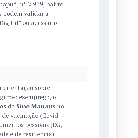
apuã, nº 2.939, bairro
s podem validar a
Digital” ou acessar o
r orientação sobre
seguro-desemprego, o
tos do
Sine Manaus
no
 de vacinação (Covid-
ocumentos pessoais (RG,
de e de residência).