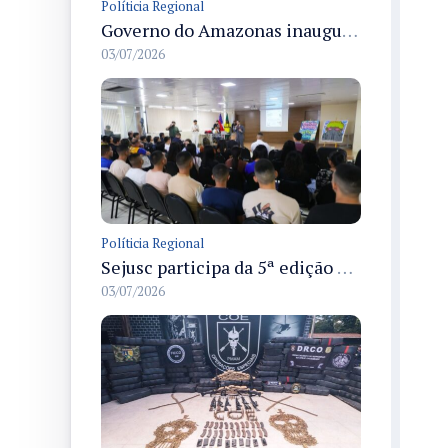
Políticia Regional
Governo do Amazonas inaugura primeiro Castramóvel Fluvial para atendimento veterinário às comunidades ribeirinhas e castração gratuita
03/07/2026
Políticia Regional
Sejusc participa da 5ª edição do Caminhos Literários com foco na cultura hip-hop nas unidades socioeducativas
03/07/2026