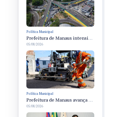
Política Municipal
Prefeitura de Manaus intensifica obras de modernização no viaduto Miguel Arraes para ampliar segurança e acessibilidade na região
05/08/2026
Política Municipal
Prefeitura de Manaus avança com recapeamento no Parque Rio Solimões e cobre cerca de 30 ruas
05/08/2026