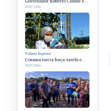
Governador Roberto Cidade entrega readequação do ambulatório da FCecon e amplia capacidade de atendimento oncológico em Manaus
03/07/2026
Políticia Regional
Cosama inicia força-tarefa em Anamã para fortalecer abastecimento de água e segurança hídrica da população
03/07/2026