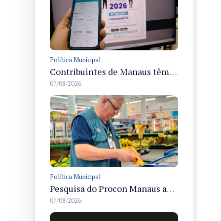
Política Municipal
Contribuintes de Manaus têm até 10/8 para quitar a oitava parcela do ISS Fixo 2026 com desconto disponível
07/08/2026
Política Municipal
Pesquisa do Procon Manaus aponta queda de 5,18% no valor médio da cesta básica em agosto
07/08/2026