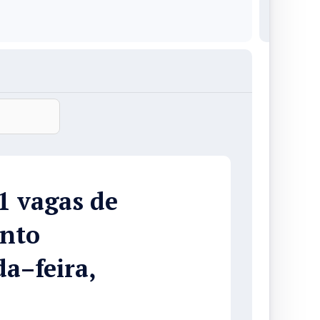
1 vagas de
nto
a–feira,