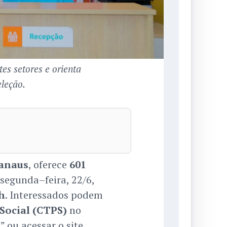
es setores e orienta
leção.
anaus
, oferece
601
segunda–feira, 22/6,
h
. Interessados podem
 Social (CTPS)
no
l
” ou acessar o site