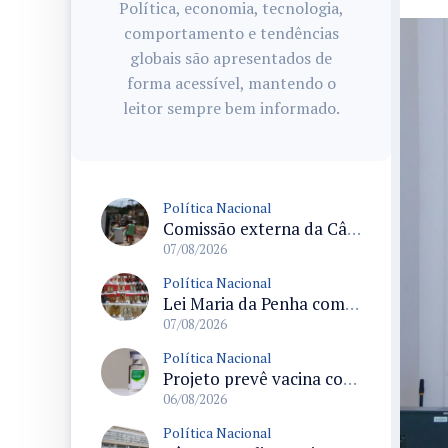
Política, economia, tecnologia,
comportamento e tendências
globais são apresentados de
forma acessível, mantendo o
leitor sempre bem informado.
Política Nacional
Comissão externa da Câmara convoca audiência pública sobre chuvas na Zona da Mata de Minas Gerais e impactos em Juiz de Fora
07/08/2026
Política Nacional
Lei Maria da Penha completa 20 anos consolidada como norma de proteção e medidas protetivas no Brasil
07/08/2026
Política Nacional
Projeto prevê vacina contra HPV obrigatória e testes moleculares para rastreamento do câncer do colo do útero
06/08/2026
Política Nacional