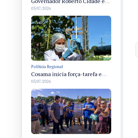
Governador Roberto Cidade entrega readequação do ambulatório da FCecon e amplia capacidade de atendimento oncológico em Manaus
03/07/2026
Políticia Regional
Cosama inicia força-tarefa em Anamã para fortalecer abastecimento de água e segurança hídrica da população
03/07/2026