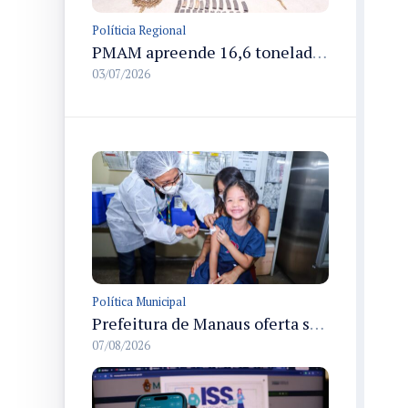
Políticia Regional
PMAM apreende 16,6 toneladas de entorpecentes e registra aumento nas prisões em flagrante e nas capturas de foragidos no primeiro semestre de 2026
03/07/2026
Política Municipal
Prefeitura de Manaus oferta segunda dose de reforço da vacina contra a poliomielite para crianças de 4 anos durante Campanha de Multivacinação 2026
07/08/2026