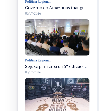
Políticia Regional
Governo do Amazonas inaugura primeiro Castramóvel Fluvial para atendimento veterinário às comunidades ribeirinhas e castração gratuita
03/07/2026
Políticia Regional
Sejusc participa da 5ª edição do Caminhos Literários com foco na cultura hip-hop nas unidades socioeducativas
03/07/2026