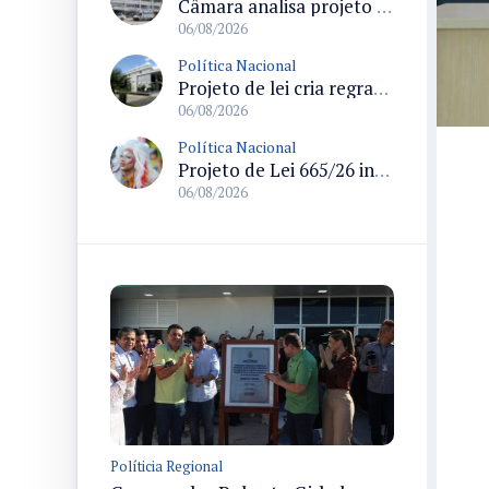
Câmara analisa projeto que cria Política Nacional de Qualificação e Valorização da Preceptoria na Residência Médica
06/08/2026
Política Nacional
Projeto de lei cria regras para punir litigância abusiva reversa e integrar sistemas do Judiciário
06/08/2026
Política Nacional
Projeto de Lei 665/26 institui política nacional para prevenção ao transfeminicídio e prevê medidas de proteção e reparação
06/08/2026
Políticia Regional