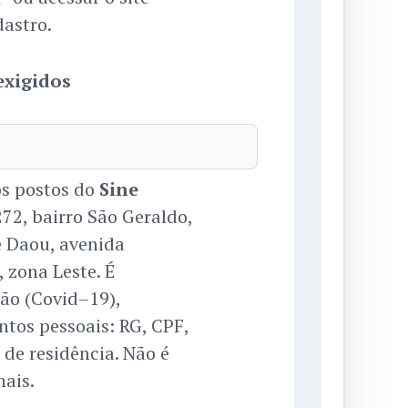
dastro.
exigidos
s postos do
Sine
272, bairro São Geraldo,
e Daou, avenida
 zona Leste. É
ão (Covid–19),
ntos pessoais: RG, CPF,
 de residência. Não é
nais.