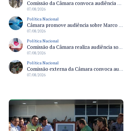
Comissão da Câmara convoca audiência para discutir misoginia nas escolas e universidades após divulgação de listas misóginas
07/08/2026
Política Nacional
Câmara promove audiência sobre Marco de Fomento à Economia Digital e impactos da inteligência artificial
07/08/2026
Política Nacional
Comissão da Câmara realiza audiência sobre apostas online para medir o tamanho do mercado ilegal
07/08/2026
Política Nacional
Comissão externa da Câmara convoca audiência pública sobre chuvas na Zona da Mata de Minas Gerais e impactos em Juiz de Fora
07/08/2026