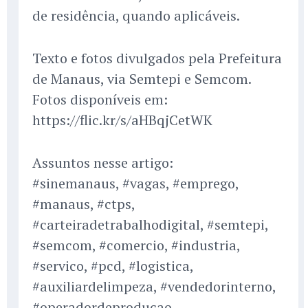
de residência, quando aplicáveis.
Texto e fotos divulgados pela Prefeitura
de Manaus, via Semtepi e Semcom.
Fotos disponíveis em:
https://flic.kr/s/aHBqjCetWK
Assuntos nesse artigo:
#sinemanaus, #vagas, #emprego,
#manaus, #ctps,
#carteiradetrabalhodigital, #semtepi,
#semcom, #comercio, #industria,
#servico, #pcd, #logistica,
#auxiliardelimpeza, #vendedorinterno,
#operadordeproducao,