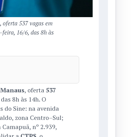
, oferta 537 vagas em
feira, 16/6, das 8h às
 Manaus
, oferta
537
 das 8h às 14h. O
s do Sine: na avenida
raldo, zona Centro–Sul;
a Camapuã, nº 2.939,
alidar a
CTPS
, o