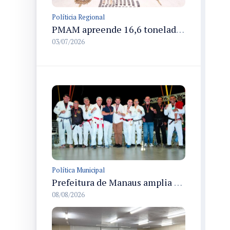
Políticia Regional
PMAM apreende 16,6 toneladas de entorpecentes e registra aumento nas prisões em flagrante e nas capturas de foragidos no primeiro semestre de 2026
03/07/2026
Política Municipal
Prefeitura de Manaus amplia apoio aos atletas de 100 para 150 beneficiados a partir do próximo ano
08/08/2026