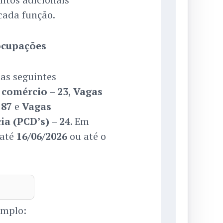
cada função.
ocupações
as seguintes
 comércio – 23
,
Vagas
187
e
Vagas
a (PCD’s) – 24
. Em
 até
16/06/2026
ou até o
emplo: