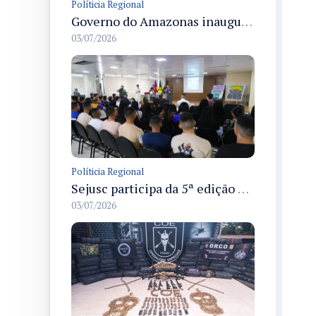
Políticia Regional
Governo do Amazonas inaugura primeiro Castramóvel Fluvial para atendimento veterinário às comunidades ribeirinhas e castração gratuita
03/07/2026
Políticia Regional
Sejusc participa da 5ª edição do Caminhos Literários com foco na cultura hip-hop nas unidades socioeducativas
03/07/2026