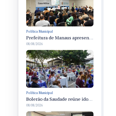
Política Municipal
Prefeitura de Manaus apresenta Plano de Integridade da CGM e qualifica servidores para governança e conformidade no biênio 2027-2028
08/08/2026
Política Municipal
Bolerão da Saudade reúne idosos em Dia dos Pais promovido pela Fundação Dr. Thomas em Manaus
08/08/2026