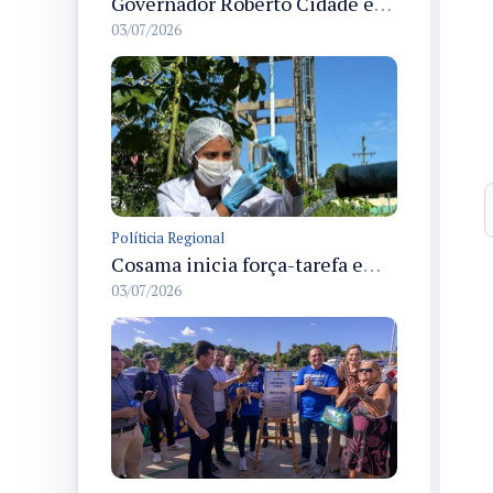
Governador Roberto Cidade entrega readequação do ambulatório da FCecon e amplia capacidade de atendimento oncológico em Manaus
03/07/2026
Políticia Regional
Cosama inicia força-tarefa em Anamã para fortalecer abastecimento de água e segurança hídrica da população
03/07/2026