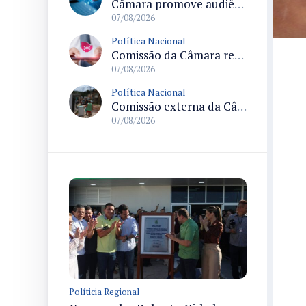
Câmara promove audiência sobre Marco de Fomento à Economia Digital e impactos da inteligência artificial
07/08/2026
Política Nacional
Comissão da Câmara realiza audiência sobre apostas online para medir o tamanho do mercado ilegal
07/08/2026
Política Nacional
Comissão externa da Câmara convoca audiência pública sobre chuvas na Zona da Mata de Minas Gerais e impactos em Juiz de Fora
07/08/2026
Políticia Regional