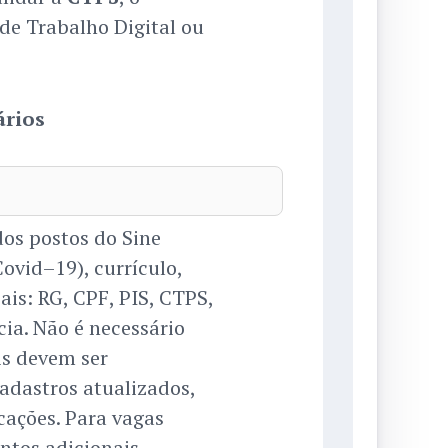
 de Trabalho Digital ou
ários
os postos do Sine
vid–19), currículo,
ais: RG, CPF, PIS, CTPS,
ia. Não é necessário
is devem ser
adastros atualizados,
cações. Para vagas
ntos adicionais