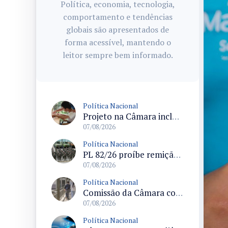
Política, economia, tecnologia,
comportamento e tendências
globais são apresentados de
forma acessível, mantendo o
leitor sempre bem informado.
Política Nacional
Projeto na Câmara inclui estudantes com deficiência no regime escolar especial da LDB e estabelece critérios para frequência
07/08/2026
Política Nacional
PL 82/26 proíbe remição de pena por trabalho em funções militares para condenados por crimes contra o Estado Democrático de Direito
07/08/2026
Política Nacional
Comissão da Câmara convoca audiência para discutir misoginia nas escolas e universidades após divulgação de listas misóginas
07/08/2026
Política Nacional