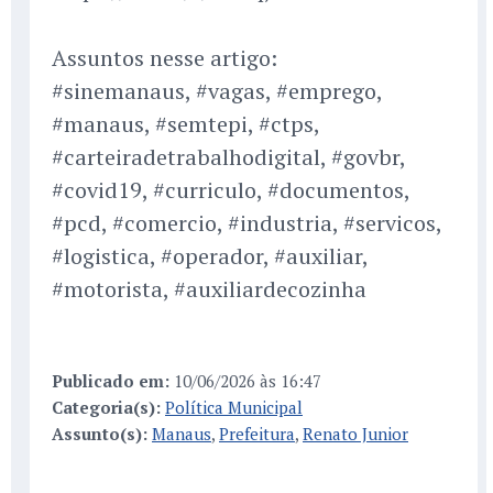
Assuntos nesse artigo:
#sinemanaus, #vagas, #emprego,
#manaus, #semtepi, #ctps,
#carteiradetrabalhodigital, #govbr,
#covid19, #curriculo, #documentos,
#pcd, #comercio, #industria, #servicos,
#logistica, #operador, #auxiliar,
#motorista, #auxiliardecozinha
Publicado em:
10/06/2026 às 16:47
Categoria(s):
Política Municipal
Assunto(s):
Manaus
,
Prefeitura
,
Renato Junior