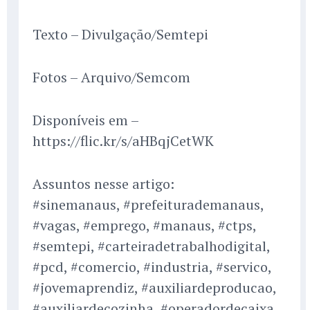
Texto – Divulgação/Semtepi
Fotos – Arquivo/Semcom
Disponíveis em –
https://flic.kr/s/aHBqjCetWK
Assuntos nesse artigo:
#sinemanaus, #prefeiturademanaus,
#vagas, #emprego, #manaus, #ctps,
#semtepi, #carteiradetrabalhodigital,
#pcd, #comercio, #industria, #servico,
#jovemaprendiz, #auxiliardeproducao,
#auxiliardecozinha, #operadordecaixa,