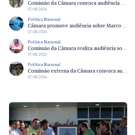
Comissão da Câmara convoca audiência para discutir misoginia nas escolas e universidades após divulgação de listas misóginas
07/08/2026
Política Nacional
Câmara promove audiência sobre Marco de Fomento à Economia Digital e impactos da inteligência artificial
07/08/2026
Política Nacional
Comissão da Câmara realiza audiência sobre apostas online para medir o tamanho do mercado ilegal
07/08/2026
Política Nacional
Comissão externa da Câmara convoca audiência pública sobre chuvas na Zona da Mata de Minas Gerais e impactos em Juiz de Fora
07/08/2026