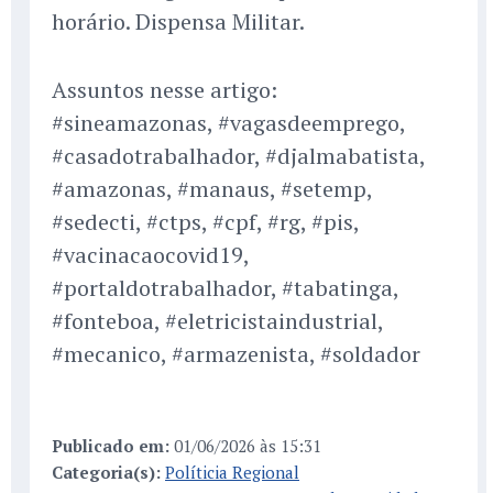
horário. Dispensa Militar.
Assuntos nesse artigo:
#sineamazonas, #vagasdeemprego,
#casadotrabalhador, #djalmabatista,
#amazonas, #manaus, #setemp,
#sedecti, #ctps, #cpf, #rg, #pis,
#vacinacaocovid19,
#portaldotrabalhador, #tabatinga,
#fonteboa, #eletricistaindustrial,
#mecanico, #armazenista, #soldador
Publicado em:
01/06/2026 às 15:31
Categoria(s):
Políticia Regional