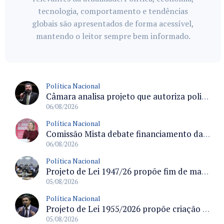
tecnologia, comportamento e tendências
globais são apresentados de forma acessível,
mantendo o leitor sempre bem informado.
Política Nacional
Câmara analisa projeto que autoriza policiais civis embarcarem armados em aeronaves civis mediante regras
06/08/2026
Política Nacional
Comissão Mista debate financiamento da educação infantil e desafios do Fundeb e do CAQ na oferta de creches
06/08/2026
Política Nacional
Projeto de Lei 1947/26 propõe fim de margens para cartão de crédito e consignado do INSS
05/08/2026
Política Nacional
Projeto de Lei 1955/2026 propõe criação de geração livre de fumo ao restringir venda de vapes a nascidos desde 1º de janeiro de 2009
05/08/2026