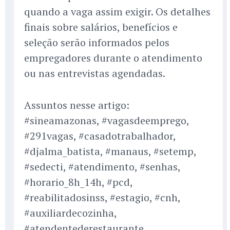
quando a vaga assim exigir. Os detalhes
finais sobre salários, benefícios e
seleção serão informados pelos
empregadores durante o atendimento
ou nas entrevistas agendadas.
Assuntos nesse artigo:
#sineamazonas, #vagasdeemprego,
#291vagas, #casadotrabalhador,
#djalma_batista, #manaus, #setemp,
#sedecti, #atendimento, #senhas,
#horario_8h_14h, #pcd,
#reabilitadosinss, #estagio, #cnh,
#auxiliardecozinha,
#atendentederestaurante,