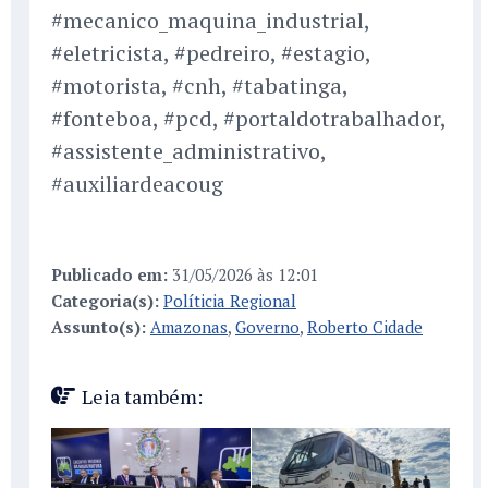
#mecanico_maquina_industrial,
#eletricista, #pedreiro, #estagio,
#motorista, #cnh, #tabatinga,
#fonteboa, #pcd, #portaldotrabalhador,
#assistente_administrativo,
#auxiliardeacoug
Publicado em:
31/05/2026 às 12:01
Categoria(s):
Políticia Regional
Assunto(s):
Amazonas
,
Governo
,
Roberto Cidade
Leia também: