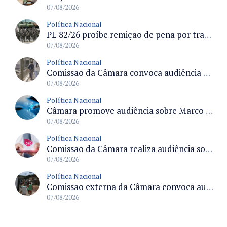
07/08/2026
Política Nacional
PL 82/26 proíbe remição de pena por trabalho em funções militares para condenados por crimes contra o Estado Democrático de Direito
07/08/2026
Política Nacional
Comissão da Câmara convoca audiência para discutir misoginia nas escolas e universidades após divulgação de listas misóginas
07/08/2026
Política Nacional
Câmara promove audiência sobre Marco de Fomento à Economia Digital e impactos da inteligência artificial
07/08/2026
Política Nacional
Comissão da Câmara realiza audiência sobre apostas online para medir o tamanho do mercado ilegal
07/08/2026
Política Nacional
Comissão externa da Câmara convoca audiência pública sobre chuvas na Zona da Mata de Minas Gerais e impactos em Juiz de Fora
07/08/2026