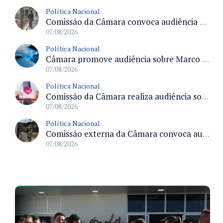
Política Nacional
Comissão da Câmara convoca audiência para discutir misoginia nas escolas e universidades após divulgação de listas misóginas
07/08/2026
Política Nacional
Câmara promove audiência sobre Marco de Fomento à Economia Digital e impactos da inteligência artificial
07/08/2026
Política Nacional
Comissão da Câmara realiza audiência sobre apostas online para medir o tamanho do mercado ilegal
07/08/2026
Política Nacional
Comissão externa da Câmara convoca audiência pública sobre chuvas na Zona da Mata de Minas Gerais e impactos em Juiz de Fora
07/08/2026