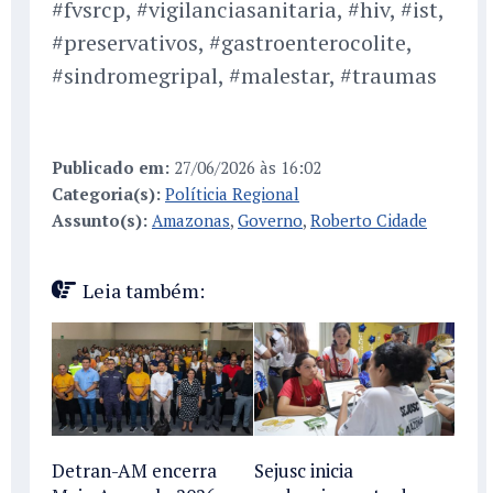
#fvsrcp, #vigilanciasanitaria, #hiv, #ist,
#preservativos, #gastroenterocolite,
#sindromegripal, #malestar, #traumas
Publicado em:
27/06/2026 às 16:02
Categoria(s):
Políticia Regional
Assunto(s):
Amazonas
,
Governo
,
Roberto Cidade
Leia também:
Detran-AM encerra
Sejusc inicia