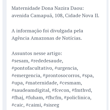
Maternidade Dona Nazira Daou:
avenida Camapuã, 108, Cidade Nova II.
A informação foi divulgada pela
Agência Amazonas de Notícias.
Assuntos nesse artigo:
#sesam, #rededesaude,
#pontofacultativo, #urgencia,
#emergencia, #prontosocorros, #spa,
#upa, #maternidade, #cesmam,
#saudeamdigital, #fcecon, #fmthvd,
#fhaj, #fuham, #fhcfm, #policlinica,
#caic, #caimi, #sisreg