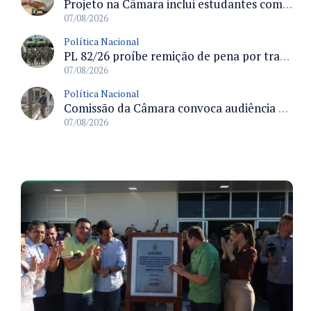
Projeto na Câmara inclui estudantes com deficiência no regime escolar especial da LDB e estabelece critérios para frequência
07/08/2026
Política Nacional
PL 82/26 proíbe remição de pena por trabalho em funções militares para condenados por crimes contra o Estado Democrático de Direito
07/08/2026
Política Nacional
Comissão da Câmara convoca audiência para discutir misoginia nas escolas e universidades após divulgação de listas misóginas
07/08/2026