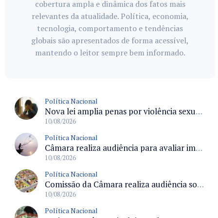
cobertura ampla e dinâmica dos fatos mais
relevantes da atualidade. Política, economia,
tecnologia, comportamento e tendências
globais são apresentados de forma acessível,
mantendo o leitor sempre bem informado.
Política Nacional
Nova lei amplia penas por violência sexual contra criança ou adolescente e regulamenta ronda virtual nas redes
10/08/2026
Política Nacional
Câmara realiza audiência para avaliar impactos da moratória da piracatinga na Região Amazônica e na pesca artesanal
10/08/2026
Política Nacional
Comissão da Câmara realiza audiência sobre 25 anos do Estatuto da Cidade e os desafios do planejamento urbano
10/08/2026
Política Nacional