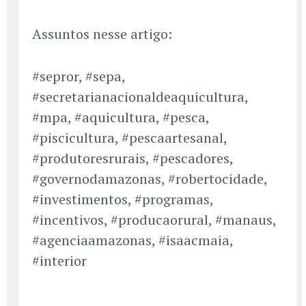
Assuntos nesse artigo:
#sepror, #sepa,
#secretarianacionaldeaquicultura,
#mpa, #aquicultura, #pesca,
#piscicultura, #pescaartesanal,
#produtoresrurais, #pescadores,
#governodamazonas, #robertocidade,
#investimentos, #programas,
#incentivos, #producaorural, #manaus,
#agenciaamazonas, #isaacmaia,
#interior