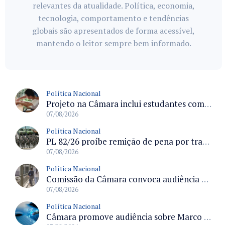
relevantes da atualidade. Política, economia,
tecnologia, comportamento e tendências
globais são apresentados de forma acessível,
mantendo o leitor sempre bem informado.
Política Nacional
Projeto na Câmara inclui estudantes com deficiência no regime escolar especial da LDB e estabelece critérios para frequência
07/08/2026
Política Nacional
PL 82/26 proíbe remição de pena por trabalho em funções militares para condenados por crimes contra o Estado Democrático de Direito
07/08/2026
Política Nacional
Comissão da Câmara convoca audiência para discutir misoginia nas escolas e universidades após divulgação de listas misóginas
07/08/2026
Política Nacional
Câmara promove audiência sobre Marco de Fomento à Economia Digital e impactos da inteligência artificial