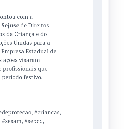
 contou com a
a
Sejusc
de Direitos
os da Criança e do
ações Unidas para a
 Empresa Estadual de
As ações visaram
 profissionais que
 período festivo.
edeprotecao, #criancas,
, #sesam, #sepcd,