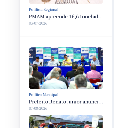
Políticia Regional
PMAM apreende 16,6 toneladas de entorpecentes e registra aumento nas prisões em flagrante e nas capturas de foragidos no primeiro semestre de 2026
03/07/2026
Política Municipal
Prefeito Renato Junior anuncia desburocratização e revitalização do centro de Manaus em reunião com empresários
07/08/2026