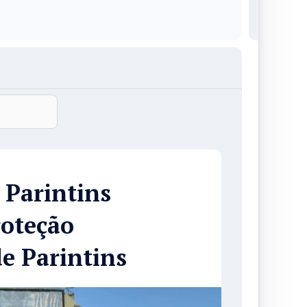
 Parintins
roteção
de Parintins