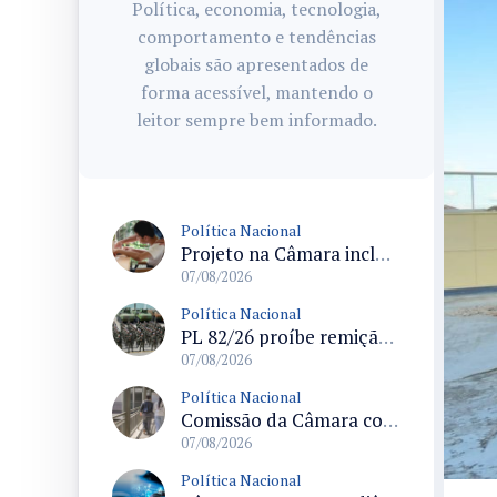
Política, economia, tecnologia,
comportamento e tendências
globais são apresentados de
forma acessível, mantendo o
leitor sempre bem informado.
Política Nacional
Projeto na Câmara inclui estudantes com deficiência no regime escolar especial da LDB e estabelece critérios para frequência
07/08/2026
Política Nacional
PL 82/26 proíbe remição de pena por trabalho em funções militares para condenados por crimes contra o Estado Democrático de Direito
07/08/2026
Política Nacional
Comissão da Câmara convoca audiência para discutir misoginia nas escolas e universidades após divulgação de listas misóginas
07/08/2026
Política Nacional