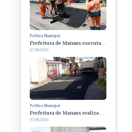
Política Municipal
Prefeitura de Manaus executa recomposição asfáltica na rua Anhandui e retoma serviços no bairro Flores
07/08/2026
Política Municipal
Prefeitura de Manaus realiza manutenção viária e recupera pavimento na rua Almir Pedreiras em Petrópolis
07/08/2026