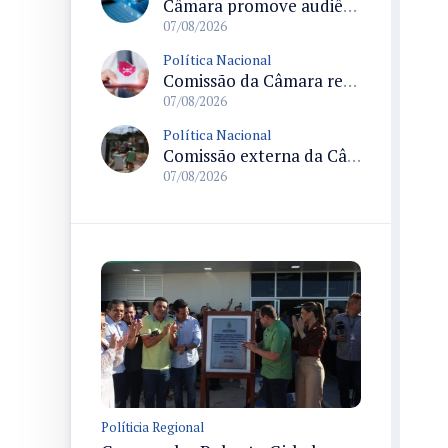
Câmara promove audiência sobre Marco de Fomento à Economia Digital e impactos da inteligência artificial
07/08/2026
Política Nacional
Comissão da Câmara realiza audiência sobre apostas online para medir o tamanho do mercado ilegal
07/08/2026
Política Nacional
Comissão externa da Câmara convoca audiência pública sobre chuvas na Zona da Mata de Minas Gerais e impactos em Juiz de Fora
07/08/2026
Políticia Regional