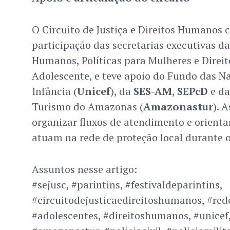
O Circuito de Justiça e Direitos Humanos
participação das secretarias executivas d
Humanos, Políticas para Mulheres e Direit
Adolescente, e teve apoio do Fundo das N
Infância (
Unicef
), da
SES-AM
,
SEPcD
e da
Turismo do Amazonas (
Amazonastur
). 
organizar fluxos de atendimento e orientar
atuam na rede de proteção local durante o
Assuntos nesse artigo:
#sejusc, #parintins, #festivaldeparintins,
#circuitodejusticaedireitoshumanos, #red
#adolescentes, #direitoshumanos, #unicef