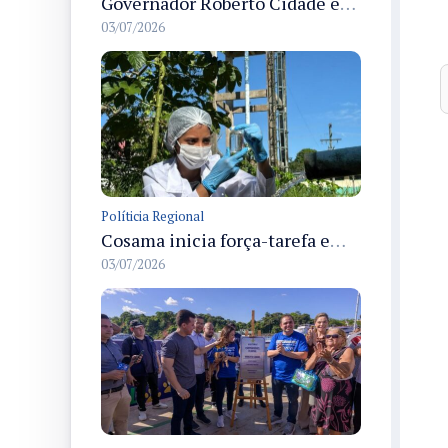
Governador Roberto Cidade entrega readequação do ambulatório da FCecon e amplia capacidade de atendimento oncológico em Manaus
03/07/2026
Políticia Regional
Cosama inicia força-tarefa em Anamã para fortalecer abastecimento de água e segurança hídrica da população
03/07/2026