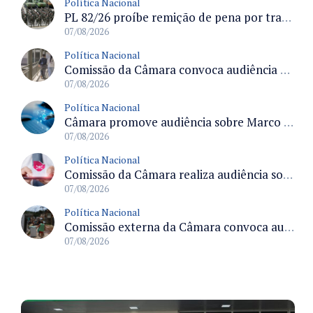
Política Nacional
PL 82/26 proíbe remição de pena por trabalho em funções militares para condenados por crimes contra o Estado Democrático de Direito
07/08/2026
Política Nacional
Comissão da Câmara convoca audiência para discutir misoginia nas escolas e universidades após divulgação de listas misóginas
07/08/2026
Política Nacional
Câmara promove audiência sobre Marco de Fomento à Economia Digital e impactos da inteligência artificial
07/08/2026
Política Nacional
Comissão da Câmara realiza audiência sobre apostas online para medir o tamanho do mercado ilegal
07/08/2026
Política Nacional
Comissão externa da Câmara convoca audiência pública sobre chuvas na Zona da Mata de Minas Gerais e impactos em Juiz de Fora
07/08/2026