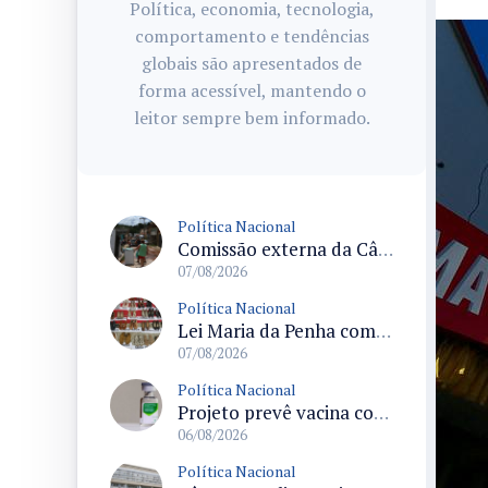
Política, economia, tecnologia,
comportamento e tendências
globais são apresentados de
forma acessível, mantendo o
leitor sempre bem informado.
Política Nacional
Comissão externa da Câmara convoca audiência pública sobre chuvas na Zona da Mata de Minas Gerais e impactos em Juiz de Fora
07/08/2026
Política Nacional
Lei Maria da Penha completa 20 anos consolidada como norma de proteção e medidas protetivas no Brasil
07/08/2026
Política Nacional
Projeto prevê vacina contra HPV obrigatória e testes moleculares para rastreamento do câncer do colo do útero
06/08/2026
Política Nacional