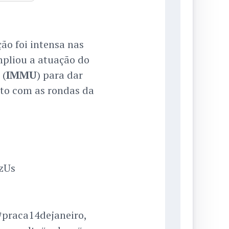
o foi intensa nas
mpliou a atuação do
 (
IMMU
) para dar
nto com as rondas da
XzUs
#praca14dejaneiro,