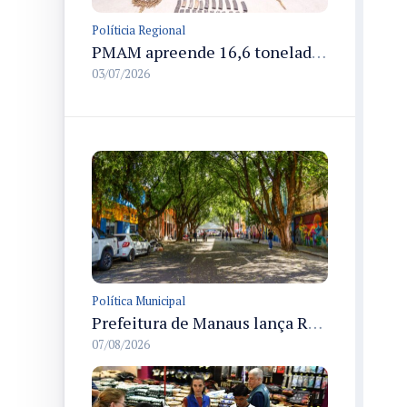
Políticia Regional
PMAM apreende 16,6 toneladas de entorpecentes e registra aumento nas prisões em flagrante e nas capturas de foragidos no primeiro semestre de 2026
03/07/2026
Política Municipal
Prefeitura de Manaus lança Rua Gastronômica preservando as 17 árvores da Ferreira Pena no Centro
07/08/2026