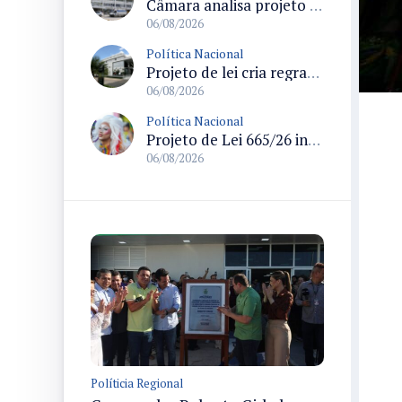
Câmara analisa projeto que cria Política Nacional de Qualificação e Valorização da Preceptoria na Residência Médica
06/08/2026
Política Nacional
Projeto de lei cria regras para punir litigância abusiva reversa e integrar sistemas do Judiciário
06/08/2026
Política Nacional
Projeto de Lei 665/26 institui política nacional para prevenção ao transfeminicídio e prevê medidas de proteção e reparação
06/08/2026
Políticia Regional