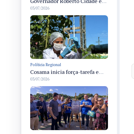
Governador Roberto Cidade entrega readequação do ambulatório da FCecon e amplia capacidade de atendimento oncológico em Manaus
03/07/2026
Políticia Regional
Cosama inicia força-tarefa em Anamã para fortalecer abastecimento de água e segurança hídrica da população
03/07/2026