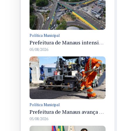
Política Municipal
Prefeitura de Manaus intensifica obras de modernização no viaduto Miguel Arraes para ampliar segurança e acessibilidade na região
05/08/2026
Política Municipal
Prefeitura de Manaus avança com recapeamento no Parque Rio Solimões e cobre cerca de 30 ruas
05/08/2026