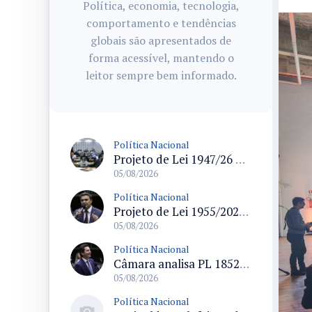
Política, economia, tecnologia,
comportamento e tendências
globais são apresentados de
forma acessível, mantendo o
leitor sempre bem informado.
Política Nacional
Projeto de Lei 1947/26 propõe fim de margens para cartão de crédito e consignado do INSS
05/08/2026
Política Nacional
Projeto de Lei 1955/2026 propõe criação de geração livre de fumo ao restringir venda de vapes a nascidos desde 1º de janeiro de 2009
05/08/2026
Política Nacional
Câmara analisa PL 1852/26 que institui Política Nacional de Gestão de Desempenho e Eficiência para servidores públicos
05/08/2026
Política Nacional