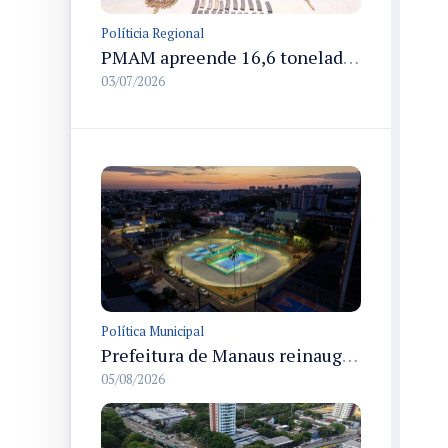
Políticia Regional
PMAM apreende 16,6 toneladas de entorpecentes e registra aumento nas prisões em flagrante e nas capturas de foragidos no primeiro semestre de 2026
03/07/2026
Política Municipal
Prefeitura de Manaus reinaugura o Velódromo Professora Alzira Campos e entrega espaço esportivo totalmente revitalizado
05/08/2026