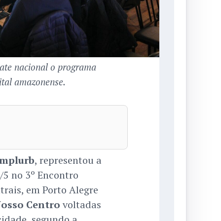
ate nacional o programa
ital amazonense.
Implurb
, representou a
2/5 no 3º Encontro
rais, em Porto Alegre
osso Centro
voltadas
idade, segundo a