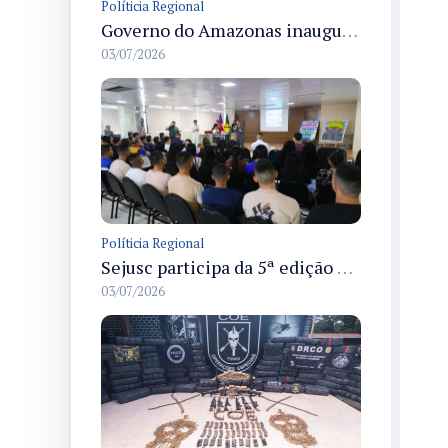
Políticia Regional
Governo do Amazonas inaugura primeiro Castramóvel Fluvial para atendimento veterinário às comunidades ribeirinhas e castração gratuita
03/07/2026
Políticia Regional
Sejusc participa da 5ª edição do Caminhos Literários com foco na cultura hip-hop nas unidades socioeducativas
03/07/2026