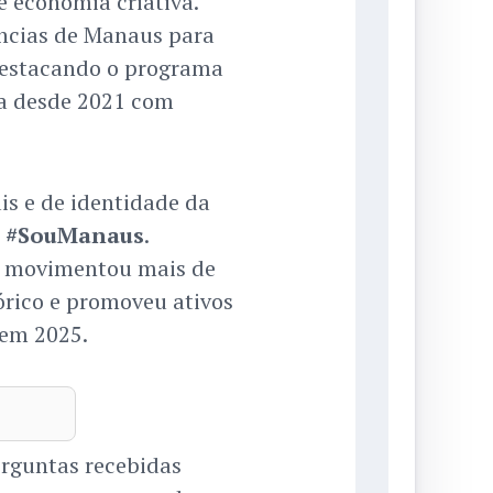
e economia criativa.
ências de Manaus para
, destacando o programa
ra desde 2021 com
is e de identidade da
s
#SouManaus
.
al movimentou mais de
órico e promoveu ativos
 em 2025.
erguntas recebidas