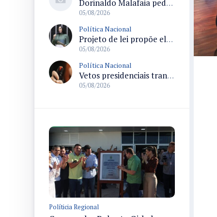
Dorinaldo Malafaia pede vacinação ativa ao Ministério da Saúde para reverter queda na cobertura vacinal no Brasil
05/08/2026
Política Nacional
Projeto de lei propõe elevar para R$ 250 mil limite de isenção do IPI para pessoas com deficiência e autismo
05/08/2026
Política Nacional
Vetos presidenciais trancam a pauta do Congresso com 87 itens pendentes e incluem trechos do Orçamento de 2026
05/08/2026
Políticia Regional