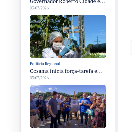
Governador Roberto Cidade entrega readequação do ambulatório da FCecon e amplia capacidade de atendimento oncológico em Manaus
03/07/2026
Políticia Regional
Cosama inicia força-tarefa em Anamã para fortalecer abastecimento de água e segurança hídrica da população
03/07/2026