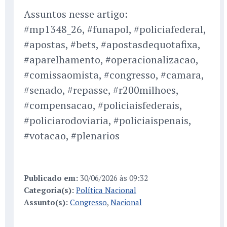
Assuntos nesse artigo:
#mp1348_26, #funapol, #policiafederal,
#apostas, #bets, #apostasdequotafixa,
#aparelhamento, #operacionalizacao,
#comissaomista, #congresso, #camara,
#senado, #repasse, #r200milhoes,
#compensacao, #policiaisfederais,
#policiarodoviaria, #policiaispenais,
#votacao, #plenarios
Publicado em:
30/06/2026 às 09:32
Categoria(s):
Política Nacional
Assunto(s):
Congresso
,
Nacional